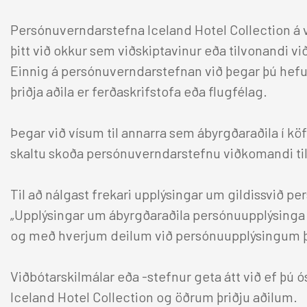
Persónuverndarstefna Iceland Hotel Collection 
þitt við okkur sem viðskiptavinur eða tilvonandi vi
Einnig á persónuverndarstefnan við þegar þú hefu
þriðja aðila er ferðaskrifstofa eða flugfélag.
Þegar við vísum til annarra sem ábyrgðaraðila í 
skaltu skoða persónuverndarstefnu viðkomandi til 
Til að nálgast frekari upplýsingar um gildissvið pe
„Upplýsingar um ábyrgðaraðila persónuupplýsinga þ
og með hverjum deilum við persónuupplýsingum þ
Viðbótarskilmálar eða -stefnur geta átt við ef þú ós
Iceland Hotel Collection og öðrum þriðju aðilum.