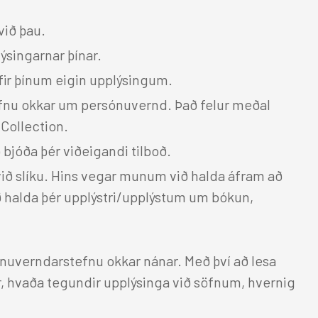
Hérað
Hótel Edda Egilsstaðir
við þau.
ýsingarnar þínar.
yfir þínum eigin upplýsingum.
tefnu okkar um persónuvernd. Það felur meðal
 Collection.
ð bjóða þér viðeigandi tilboð.
 við slíku. Hins vegar munum við halda áfram að
ð halda þér upplýstri/upplýstum um bókun,
ónuverndarstefnu okkar nánar. Með því að lesa
r, hvaða tegundir upplýsinga við söfnum, hvernig