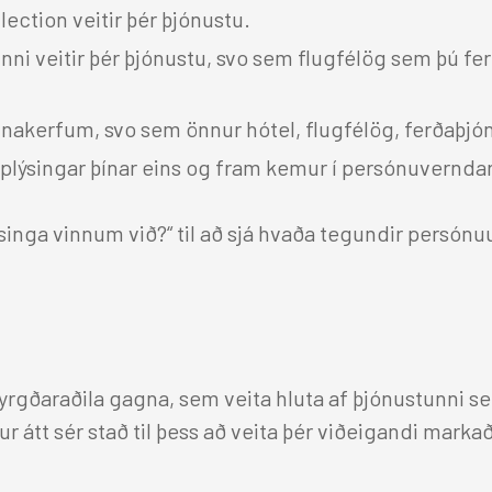
lection veitir þér þjónustu.
 þinni veitir þér þjónustu, svo sem flugfélög sem þú
nakerfum, svo sem önnur hótel, flugfélög, ferðaþjónu
upplýsingar þínar eins og fram kemur í persónuvernda
nga vinnum við?“ til að sjá hvaða tegundir persónu
byrgðaraðila gagna, sem veita hluta af þjónustunni se
átt sér stað til þess að veita þér viðeigandi marka