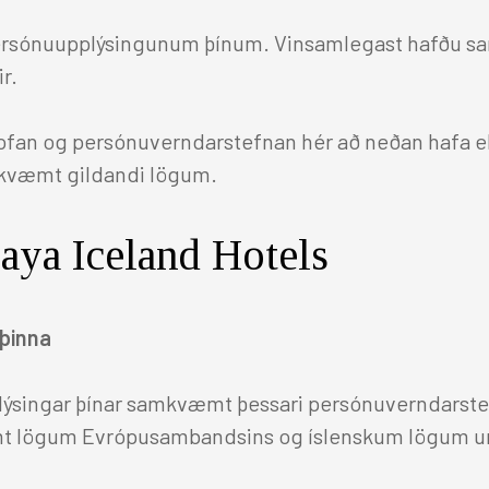
Norðurland
Útskriftargjafir
Mannauður
rsónuupplýsingunum þínum. Vinsamlegast hafðu samba
ir.
Berjaya Akureyri Hotel
Laus störf
Matur & drykkur
ofan og persónuverndarstefnan hér að neðan hafa ekk
Berjaya Mývatn Hotel
Hótelklassinn
amkvæmt gildandi lögum.
Hótel Edda Akureyri
Hafa samband
aya Iceland Hotels
 þinna
Ferðaþjónustuaðilar
lýsingar þínar samkvæmt þessari persónuverndarstefn
mt lögum Evrópusambandsins og íslenskum lögum um
Austurland