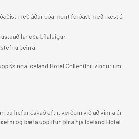
 ferðaðist með áður eða munt ferðast með næst á
stuaðilar eða bílaleigur.
rstefnu þeirra.
upplýsinga Iceland Hotel Collection vinnur um
m þú hefur óskað eftir, verðum við að vinna úr
ðsefni og bæta upplifun þína hjá Iceland Hotel