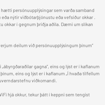
m hætti persónuupplýsingar sem varða samband
u eða nýtir viðbótarþjónustu eða vefsíður okkar .
u okkar í gegnum þriðja aðila. Dæmi um slíkan
 hverjum deilum við persónuupplýsingum þínum“
 „ábyrgðaraðilar gagna“, eins og lýst er í kaflanum
um, eins og lýst er í kaflanum „Í hvaða tilfellum
nuverndarstefnu viðkomandi.
WiFi hjá okkur, tekur þátt í keppni sem tengist