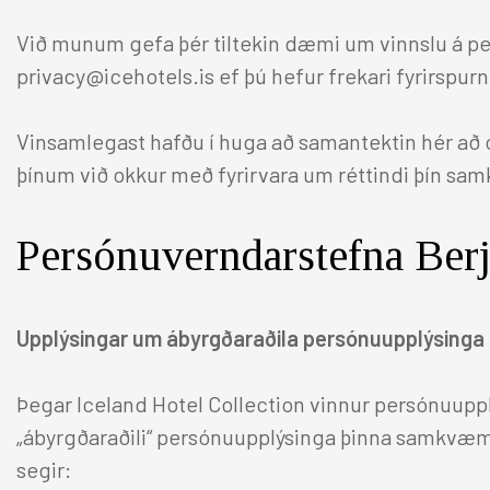
Reykjavík
Gisting
Félagið
Við munum gefa þér tiltekin dæmi um vinnslu á pe
privacy@icehotels.is ef þú hefur frekari fyrirspurn
Berjaya Reykjavik Natura Hotel
Nudd og dekur
Vinsamlegast hafðu í huga að samantektin hér að 
Berjaya Reykjavík Marina Hotel
Brúðkaupsgjafir
þínum við okkur með fyrirvara um réttindi þín s
Hilton Reykjavík Nordica
Samfélagsleg ábyrgð
Reykjavík Konsúlat Hotel
Persónuverndarstefna Berj
Canopy Reykjavík City Centre
Samstarf við UN Women á Íslandi
Alda Hótel Reykjavík
Upplýsingar um ábyrgðaraðila persónuupplýsinga
Persónuverndarstefna
Iceland Parliament Hotel
Þegar Iceland Hotel Collection vinnur persónuupp
„ábyrgðaraðili“ persónuupplýsinga þinna samkvæ
Suðurland
segir: