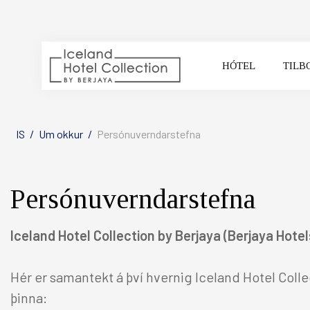
HÓTEL
TILB
VELDU HÓTEL
IS
/
Um okkur
/
Persónuverndarstefna
Persónuverndarstefna
Iceland Hotel Collection by Berjaya (Berjaya Hotel
Hér er samantekt á því hvernig
Iceland Hotel Colle
REYKJAVIK CAPITAL
SO
þinna: