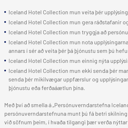
Alda Hótel Reykjavík
Hö
Reykjavík Marina
Iceland Hotel Collection mun veita þér upplýsi
Reykjavík Natura
Iceland Hotel Collection mun gera ráðstafanir og
Iceland Parliament Hotel
Iceland Hotel Collection mun tryggja að persónuv
Reykjavík Konsúlat hótel
Iceland Hotel Collection mun nota upplýsingarna
Canopy by Hilton Reykjavik
City Centre
annars í sér að veita þér þá þjónustu sem þú hefu
Hilton Reykjavík Nordica
Iceland Hotel Collection mun einnig nýta upplýsing
Iceland Hotel Collection mun ekki senda þér mark
senda þér mikilvægar uppfærslur og upplýsingar 
þjónustu eða ferðaáætlun þína.
Með því að smella á „Persónuverndarstefna Iceland
persónuverndarstefnuna munt þú fá betri skilning 
við söfnum þeim, í hvaða tilgangi þær verða nýtt