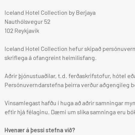
Berjaya Höfn Hotel
Iceland Hotel Collection by Berjaya
Nauthólsvegur 52
102 Reykjavík
Alþjóðlegar tengingar
Iceland Hotel Collection hefur skipað persónuver
skriflega á ofangreint heimilisfang.
Berjaya Hotels & Resorts
Aðrir þjónustuaðilar, t.d. ferðaskrifstofur, hótel e
Persónuverndarstefna þeirra verður aðgengileg be
Vinsamlegast hafðu í huga að aðrir samningar mynd
eftir hjá félaginu. Dæmi um slíka samninga eru bó
Hvenær á þessi stefna við?