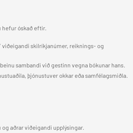
 hefur óskað eftir.
 viðeigandi skilríkjanúmer, reiknings- og
 beinu sambandi við gestinn vegna bókunar hans.
ónustuaðila, þjónustuver okkar eða samfélagsmiðla.
 og aðrar viðeigandi upplýsingar.