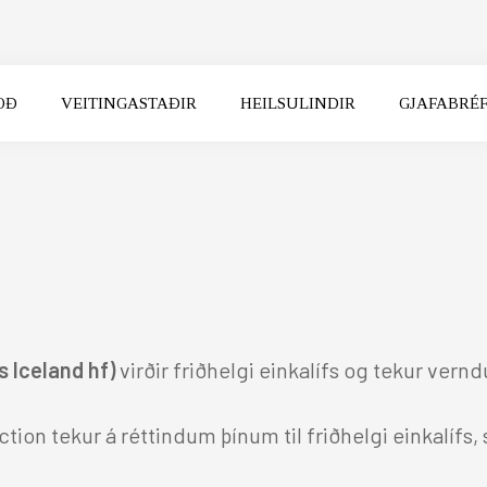
OÐ
VEITINGASTAÐIR
HEILSULINDIR
GJAFABRÉ
FUNDIR
KOMUDAGUR
BROTTFÖR
UM OK
BREYTA
s Iceland hf)
virðir friðhelgi einkalífs og tekur ver
ction
tekur á réttindum þínum til friðhelgi einkalífs
UTH ICELAND
NORTH ICELAND