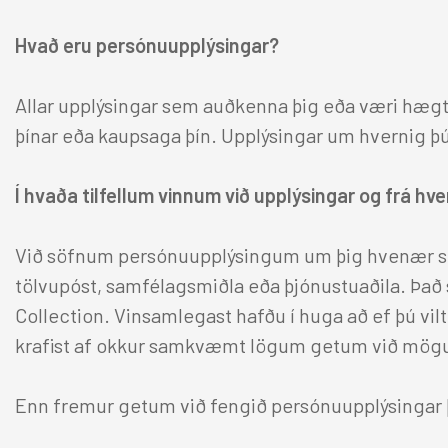
Hvað eru persónuupplýsingar?
Allar upplýsingar sem auðkenna þig eða væri hægt a
þínar eða kaupsaga þín. Upplýsingar um hvernig þú
Í hvaða tilfellum vinnum við upplýsingar og frá h
Við söfnum persónuupplýsingum um þig hvenær sem
tölvupóst, samfélagsmiðla eða þjónustuaðila. Það s
Collection. Vinsamlegast hafðu í huga að ef þú vi
krafist af okkur samkvæmt lögum getum við mögulega
Enn fremur getum við fengið persónuupplýsingar þí