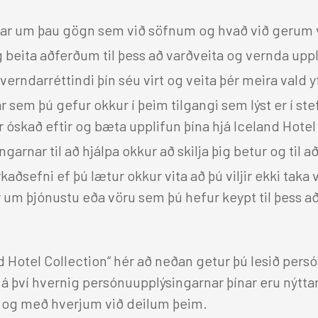
fn
Akureyri
Mývatn
ngar um þau gögn sem við söfnum og hvað við gerum 
Hótel Edda Akureyri
 beita aðferðum til þess að varðveita og vernda uppl
erndarréttindi þín séu virt og veita þér meira vald 
r sem þú gefur okkur í þeim tilgangi sem lýst er í s
r óskað eftir og bæta upplifun þína hjá Iceland Hotel
arnar til að hjálpa okkur að skilja þig betur og til a
aðsefni ef þú lætur okkur vita að þú viljir ekki taka
um þjónustu eða vöru sem þú hefur keypt til þess a
 Hotel Collection“ hér að neðan getur þú lesið pers
á því hvernig persónuupplýsingarnar þínar eru nýtta
ar og með hverjum við deilum þeim.