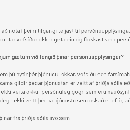
ð nota í þeim tilgangi teljast til persónuupplýsinga.
 notar vefsíður okkar geta einnig flokkast sem per
verjum gætum við fengið þínar persónuupplýsingar?
 þú nýtir þér þjónustu okkar, vefsíðu eða farsím
ama gildir þegar þjónustan er veitt af þriðja aðila 
lt ekki veita okkur persónuleg gögn sem eru nauðsynl
 ekki veitt þér þá þjónustu sem óskað er eftir, að 
nar frá þriðja aðila svo sem: