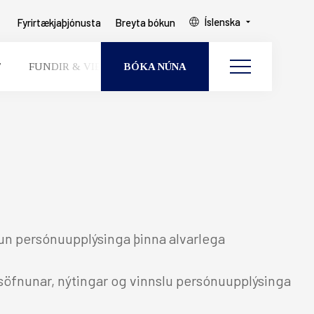
Íslenska
Fyrirtækjaþjónusta
Breyta bókun
BÓKA NÚNA
F
FUNDIR & VIÐBURÐIR
UM OKKUR
Breyta bókun
 & VIÐBURÐIR
GESTIR
HERBERGI
KUR
 BÓKUN
ndun persónuupplýsinga þinna alvarlega
, söfnunar, nýtingar og vinnslu persónuupplýsinga
EAST ICELAND