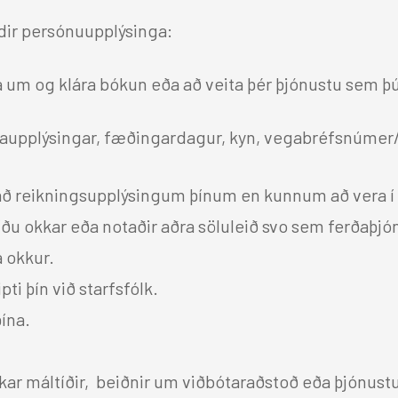
ndir persónuupplýsinga:
já um og klára bókun eða að veita þér þjónustu sem þú
iðaupplýsingar, fæðingardagur, kyn, vegabréfsnúmer/
nað reikningsupplýsingum þínum en kunnum að vera í
íðu okkar eða notaðir aðra söluleið svo sem ferðaþj
á okkur.
i þín við starfsfólk.
ína.
kar máltíðir, beiðnir um viðbótaraðstoð eða þjónustu