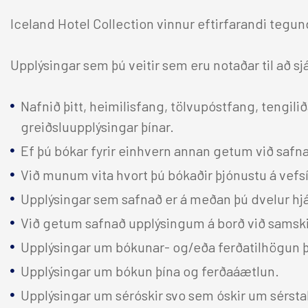
Iceland Hotel Collection vinnur eftirfarandi tegu
Upplýsingar sem þú veitir sem eru notaðar til að s
Nafnið þitt, heimilisfang, tölvupóstfang, tengil
greiðsluupplýsingar þínar.
Ef þú bókar fyrir einhvern annan getum við saf
Við munum vita hvort þú bókaðir þjónustu á vefs
Upplýsingar sem safnað er á meðan þú dvelur hj
Við getum safnað upplýsingum á borð við samskipt
Upplýsingar um bókunar- og/eða ferðatilhögun þ
Upplýsingar um bókun þína og ferðaáætlun.
Upplýsingar um séróskir svo sem óskir um sérsta