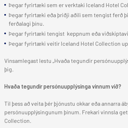
Þegar fyrirtæki sem er verktaki Iceland Hotel Col
Þegar fyrirtæki eða þriðji aðili sem tengist ferð
ferðalagi þínu.
Þegar fyrirtæki tengist keppnum eða viðskiptavi
Þegar fyrirtæki veitir Iceland Hotel Collection 
Vinsamlegast lestu „Hvaða tegundir persónuupplýsi
þig.
Hvaða tegundir persónuupplýsinga vinnum við?
Til þess að veita þér þjónustu okkar eða annarra á
persónuupplýsingunum þínum. Frekari vinnsla getur 
Collection.