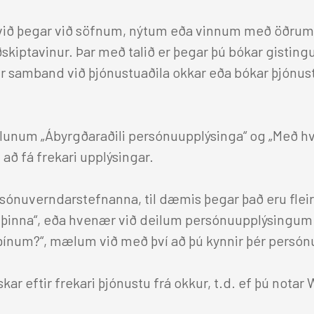
á við þegar við söfnum, nýtum eða vinnum með öðru
ðskiptavinur. Þar með talið er þegar þú bókar gisting
r samband við þjónustuaðila okkar eða bókar þjónust
köflunum „Ábyrgðaraðili persónuupplýsinga“ og „Með
að fá frekari upplýsingar.
rsónuverndarstefnanna, til dæmis þegar það eru fleiri
inna“, eða hvenær við deilum persónuupplýsingum þín
ínum?“, mælum við með því að þú kynnir þér persó
kar eftir frekari þjónustu frá okkur, t.d. ef þú notar 