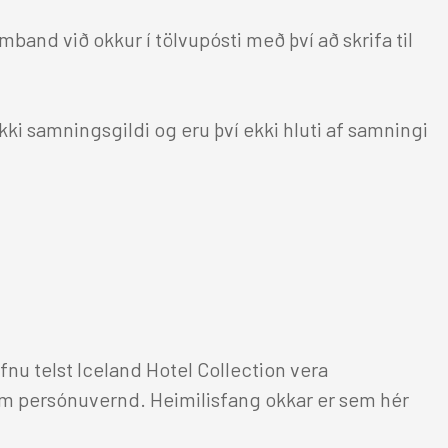
HÓTEL
nd við okkur í tölvupósti með því að skrifa til
TILBOÐ
i samningsgildi og eru því ekki hluti af samningi
VEITINGASTAÐIR
HEILSULINDIR
GJAFABRÉF
FUNDIR & VIÐBURÐIR
u telst Iceland Hotel Collection vera
 persónuvernd. Heimilisfang okkar er sem hér
UM OKKUR