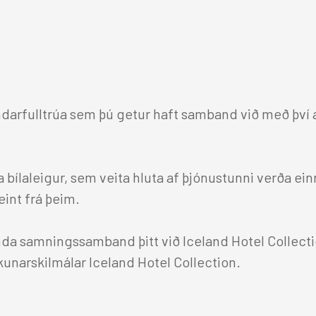
Berjaya Hérað Hotel
Hótel Edda Egilsstaðir
ndarfulltrúa sem þú getur haft samband við með því 
ða bílaleigur, sem veita hluta af þjónustunni verða ei
int frá þeim.
a samningssamband þitt við Iceland Hotel Collectio
kunarskilmálar Iceland Hotel Collection.