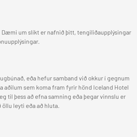
 Dæmi um slíkt er nafnið þitt, tengiliðaupplýsingar
sónuupplýsingar.
ahugbúnað, eða hefur samband við okkur í gegnum
eða aðilum sem koma fram fyrir hönd Iceland Hotel
eg til þess að efna samning eða þegar vinnslu er
öllu leyti eða að hluta.