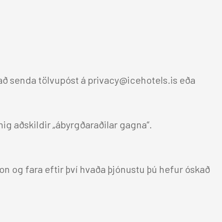
LAUS STÖRF
Breyta bókun
að senda tölvupóst á privacy@icehotels.is eða
Facebook
Twitter
Instagram
nnig aðskildir „ábyrgðaraðilar gagna“.
n og fara eftir því hvaða þjónustu þú hefur óskað