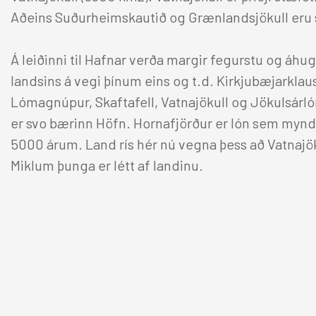
Aðeins Suðurheimskautið og Grænlandsjökull eru 
Á leiðinni til Hafnar verða margir fegurstu og áhu
landsins á vegi þínum eins og t.d. Kirkjubæjarklau
Lómagnúpur, Skaftafell, Vatnajökull og Jökulsárló
er svo bærinn Höfn. Hornafjörður er lón sem myndað
5000 árum. Land rís hér nú vegna þess að Vatnajök
Miklum þunga er létt af landinu.