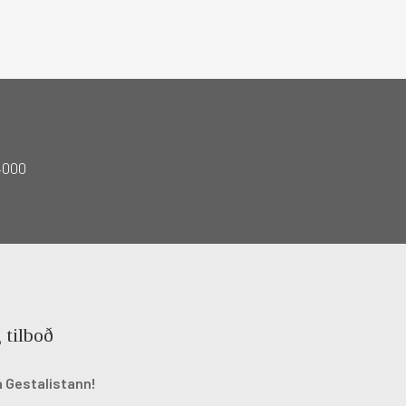
4000
 tilboð
á Gestalistann!