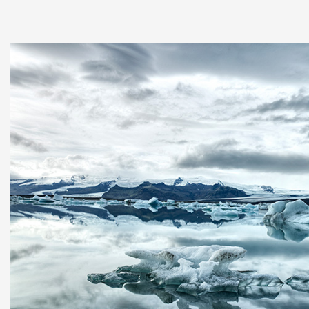
Alda Hótel Reykjavík
Persónuverndarstefna
Iceland Parliament Hotel
Suðurland
Berjaya Höfn Hotel
Alþjóðlegar tengingar
Berjaya Hotels & Resorts