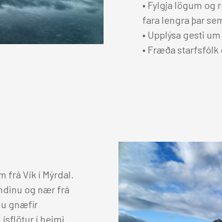
• Fylgja lögum og
fara lengra þar sem
• Upplýsa gesti um
• Fræða starfsfól
 frá Vík í Mýrdal.
andinu og nær frá
inu gnæfir
ísflötur í heimi.