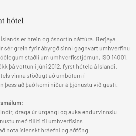
GJAFABRÉF
t hótel
FUNDIR & VIÐBURÐIR
Íslands er hrein og ósnortin náttúra. Berjaya
UM OKKUR
ir sér grein fyrir ábyrgð sinni gagnvart umhverfinu
lþjóðlegum staðli um umhverfisstjórnun, ISO 14001.
LAUS STÖRF
k þá vottun í júní 2012, fyrst hótela á Íslandi.
otels vinna stöðugt að umbótum í
Breyta bókun
þess að það komi niður á þjónustu við gesti.
fismálum:
lindir, draga úr úrgangi og auka endurvinnslu
Facebook
Twitter
Instagram
nustu með tilliti til umhverfisins
 að nota íslenskt hráefni og aðföng