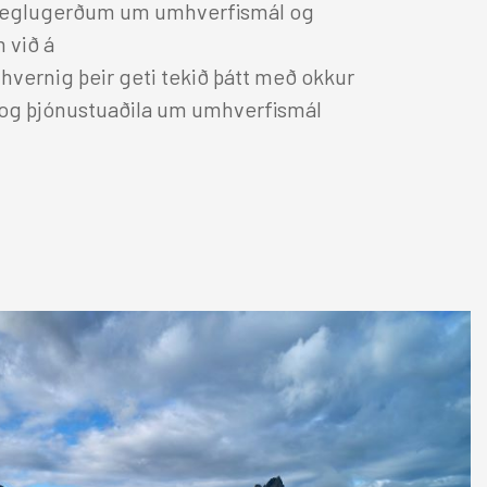
 reglugerðum um umhverfismál og
 við á
 hvernig þeir geti tekið þátt með okkur
k og þjónustuaðila um umhverfismál