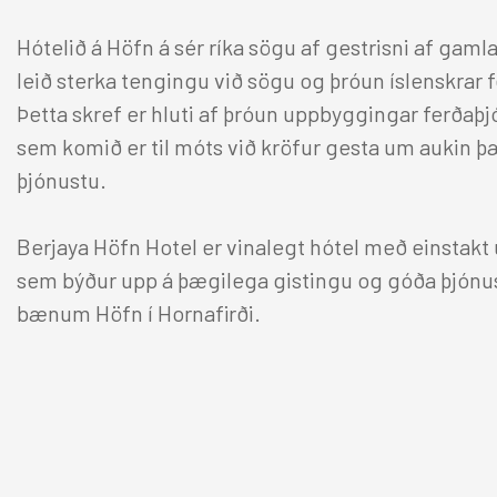
Alda Hótel Reykjavík
Hö
Reykjavík Marina
Hótelið á Höfn á sér ríka sögu af gestrisni af ga
Reykjavík Natura
leið sterka tengingu við sögu og þróun íslenskrar 
Iceland Parliament Hotel
Þetta skref er hluti af þróun uppbyggingar ferðaþj
Reykjavík Konsúlat hótel
sem komið er til móts við kröfur gesta um aukin 
Canopy by Hilton Reykjavik
þjónustu.
City Centre
Hilton Reykjavík Nordica
Reykjavík
Gisting
Félagið
Berjaya Höfn Hotel er vinalegt hótel með einstakt ú
sem býður upp á þægilega gistingu og góða þjónus
Berjaya Reykjavik Natura Hotel
Nudd og dekur
bænum Höfn í Hornafirði.
Berjaya Reykjavík Marina Hotel
Brúðkaupsgjafir
Hilton Reykjavík Nordica
Samfélagsleg ábyrgð
Reykjavík Konsúlat Hotel
Canopy Reykjavík City Centre
Samstarf við UN Women á Íslandi