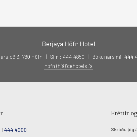
Berjaya Höfn Hotel
arsloð 3, 780 Höfn
Sími: 444 4850
Bókunarsími: 444 
hofn (hjá)icehotels.is
r
Fréttir og
 í
444 4000
Skráðu þig 