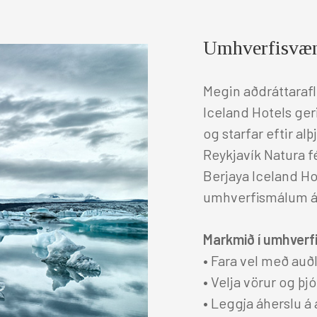
Ferðaþjónustuaðilar
Umhverfisvæn
Megin aðdráttarafl 
Austurland
Iceland Hotels ger
Berjaya Hérað Hotel
og starfar eftir a
Reykjavík Natura fék
Hótel Edda Egilsstaðir
Berjaya Iceland H
umhverfismálum án 
Markmið í umhver
• Fara vel með auð
• Velja vörur og þjó
• Leggja áherslu á