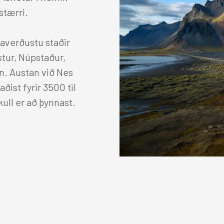
stærri.
gaverðustu staðir
stur, Núpstaður,
n. Austan við Nes
ist fyrir 3500 til
ull er að þynnast.