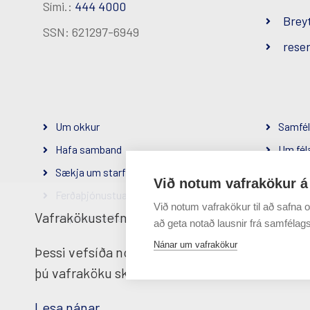
Sími.:
444 4000
Brey
SSN: 621297-6949
reser
Um okkur
Samfél
Hafa samband
Um fél
Sækja um starf
Persón
Við notum vafrakökur á
Ferðaþjónustuaðilar
Við notum vafrakökur til að safna o
Vafrakökustefna
Hópamatseðlar
að geta notað lausnir frá samfélags
Hluti af
Nánar um vafrakökur
Þessi vefsíða notar vafrakökur til að tryggja 
þú vafraköku skilmála okkar
Lesa nánar