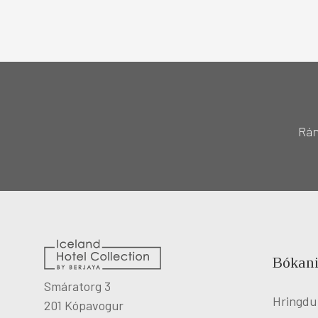
Rán
Bókani
Smáratorg 3
Hringdu
201 Kópavogur