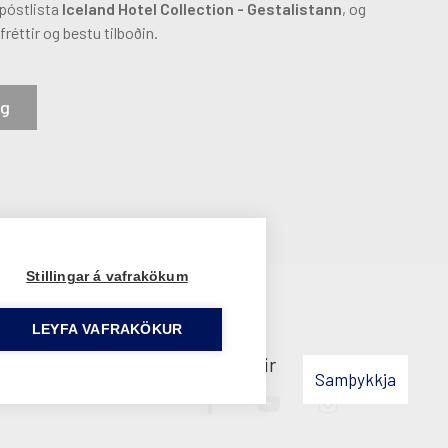
 póstlista
Iceland Hotel Collection - Gestalistann
, og
fréttir og bestu tilboðin.
ig
Stillingar á vafrakökum
LEYFA VAFRAKÖKUR
 notkun þinni á síðunni samþykkir
Samþykkja
Facebook
YouTube
Instagram
slóð
slóð
slóð