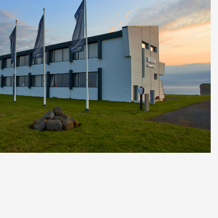
Hérað
Hótel Edda Egilsstaðir
HÓTEL
TILBOÐ
VEITINGASTAÐIR
HEILSULINDIR