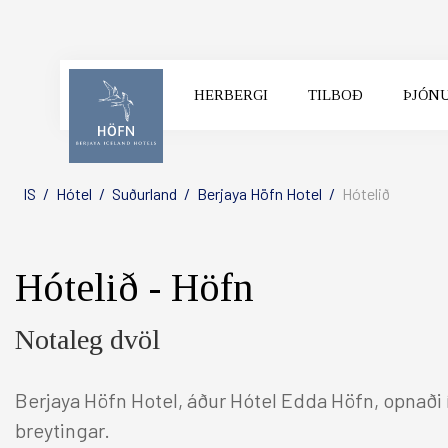
HERBERGI
TILBOÐ
ÞJÓN
VELDU HÓTEL
IS
/
Hótel
/
Suðurland
/
Berjaya Höfn Hotel
/
Hótelið
Hótelið - Höfn
Notaleg dvöl
Berjaya Höfn Hotel, áður Hótel Edda Höfn, opnaði í 
REYKJAVIK CAPITAL
SO
breytingar.