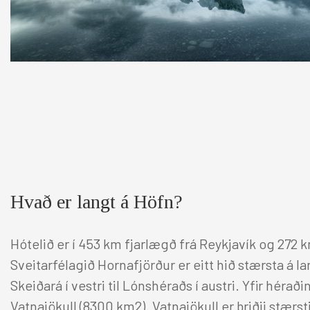
Hvað er langt á Höfn?
Hótelið er í 453 km fjarlægð frá Reykjavík og 272 km
Sveitarfélagið Hornafjörður er eitt hið stærsta á l
Skeiðará í vestri til Lónshéraðs í austri. Yfir hérað
Vatnajökull (8300 km2). Vatnajökull er þriðji stærsti 