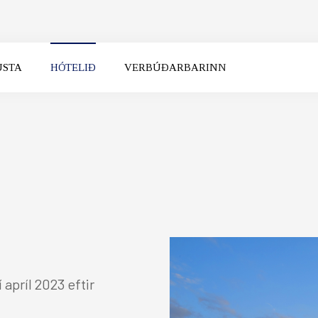
USTA
HÓTELIÐ
VERBÚÐARBARINN
KOMUDAGUR
BROTTFÖR
apríl 2023 eftir
UTH ICELAND
NORTH ICELAND