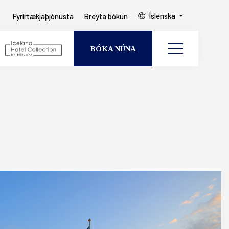
Íslenska
Fyrirtækjaþjónusta
Breyta bókun
BÓKA NÚNA
Breyta bókun
GESTIR
HERBERGI
EAST ICELAND