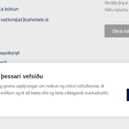
Skráðu þig á
ta bókun
fáðu nýjustu 
vations(at)icehotels.is
Skrá m
agsábyrgð
agið
uverndarstefna
 þessari vefsíðu
g greina upplýsingar um notkun og virkni vefsíðunnar, til
miðlum og til að bæta efni og birta viðeigandi markaðsefni.
sem besta upplifun fyrir notendur. Ef þú heldur áfram