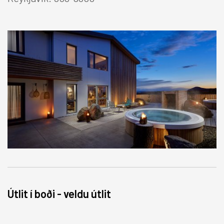
FUNDIR & VIÐ
UM
LAUS
Breyt
Facebook
Twitte
Útlit í boði - veldu útlit