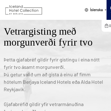
Íslenska
VELDU HÓTEL
KOMUDAGUR
O
Vetrargisting með
Karfan þín
BROTTFÖR
GESTIR
HERBERGI
morgunverði fyrir tvo
Karfan þín er tóm
Þetta gjafabréf gildir fyrir gistingu í eina nótt
fyrir tvo ásamt morgunverði.
Þú getur valið um að gista á einu af fimm
hótelum Berjaya Iceland Hotels eða Alda Hotel
Reykjavík.
Gjafabréfið gildir yfir vetrarmánuðina