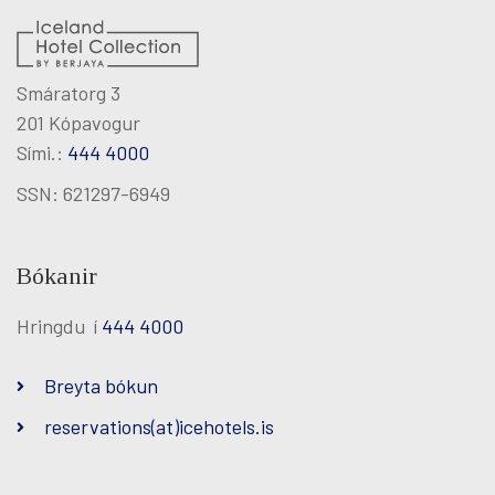
Smáratorg 3
201 Kópavogur
Sími.:
444 4000
SSN: 621297-6949
Bókanir
Hringdu í
444 4000
Breyta bókun
reservations(at)icehotels.is