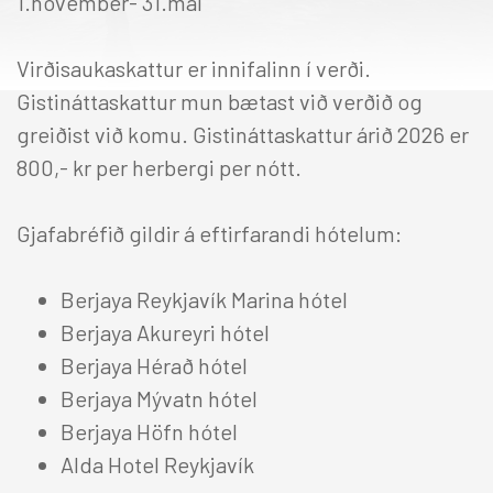
1.nóvember- 31.maí
Virðisaukaskattur er innifalinn í verði.
Gistináttaskattur mun bætast við verðið og
greiðist við komu. Gistináttaskattur árið 2026 er
800,- kr per herbergi per nótt.
Gjafabréfið gildir á eftirfarandi hótelum:
Berjaya Reykjavík Marina hótel
Berjaya Akureyri hótel
Berjaya Hérað hótel
Berjaya Mývatn hótel
Berjaya Höfn hótel
Alda Hotel Reykjavík