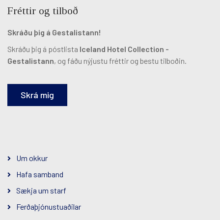
Fréttir og tilboð
Skráðu þig á Gestalistann!
Skráðu þig á póstlista
Iceland Hotel Collection -
Gestalistann
, og fáðu nýjustu fréttir og bestu tilboðin.
Skrá mig
Um okkur
Hafa samband
Sækja um starf
Ferðaþjónustuaðilar