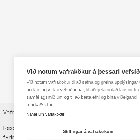
Við notum vafrakökur á þessari vefsí
Við notum vafrakökur til að safna og greina upplýsingar
notkun og virkni vefsíðunnar, til að geta notað lausnir frá
samfélagsmiðlum og til að bæta efni og birta viðeigandi
markaðsefni.
Vafrakökustefna
Nánar um vafrakökur
Þessi vefsíða notar vafrakökur til að tryggja sem b
Stillingar á vafrakökum
fyrir notendur. Ef þú heldur áfram notkun þinni á s