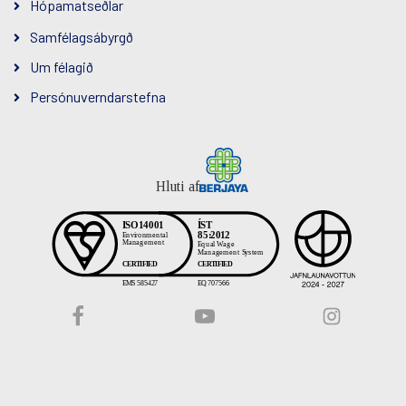
Hópamatseðlar
Samfélagsábyrgð
Um félagið
Persónuverndarstefna
Hluti af
Facebook
YouTube
Instagram
slóð
slóð
slóð