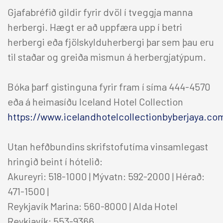
VEITINGA
Gjafabréfið gildir fyrir dvöl í tveggja manna
herbergi. Hægt er að uppfæra upp í betri
HEILSU
herbergi eða fjölskylduherbergi þar sem þau eru
til staðar og greiða mismun á herbergjatýpum.
GJA
Bóka þarf gistinguna fyrir fram í síma 444-4570
eða á heimasíðu Iceland Hotel Collection
https://www.icelandhotelcollectionbyberjaya.com
Útskrifta
Utan hefðbundins skrifstofutíma vinsamlegast
Nudd og
hringið beint í hótelið:
Matur & 
Akureyri: 518-1000 | Mývatn: 592-2000 | Hérað:
471-1500 |
Brúðkaup
Reykjavík Marina: 560-8000 | Alda Hotel
Reykjavík: 553-9366