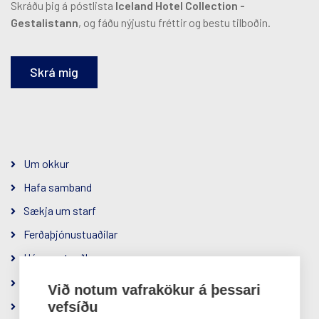
Skráðu þig á póstlista
Iceland Hotel Collection -
Gestalistann
, og fáðu nýjustu fréttir og bestu tilboðin.
Skrá mig
Um okkur
Hafa samband
Sækja um starf
Ferðaþjónustuaðilar
Hópamatseðlar
Samfélagsábyrgð
Við notum vafrakökur á þessari
Um félagið
vefsíðu