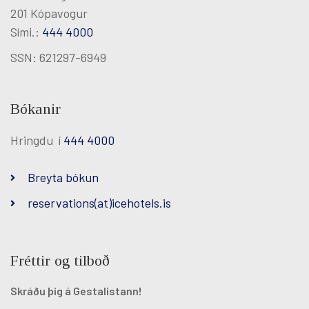
201 Kópavogur
Sími.:
444 4000
SSN: 621297-6949
Bókanir
Hringdu í
444 4000
Breyta bókun
reservations(at)icehotels.is
Fréttir og tilboð
Skráðu þig á Gestalistann!