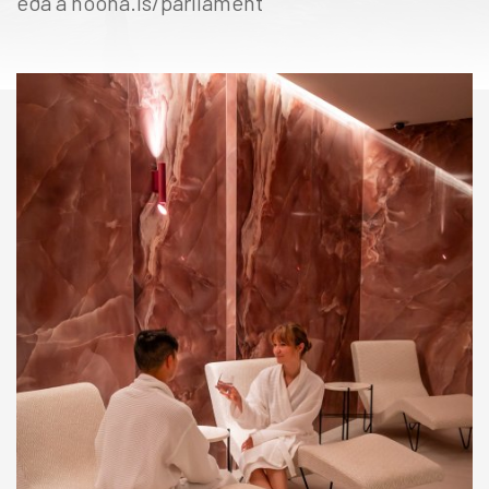
eða á noona.is/parliament
HÓTEL
TILBOÐ
VEITINGASTAÐIR
HEILSULINDIR