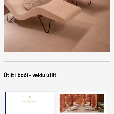
GJAFABRÉF
Gisting
Útskriftargjafir
Nudd og dekur
Matur & drykkur
Brúðkaupsgjafir
Útlit í boði - veldu útlit
FUNDIR & VIÐBURÐIR