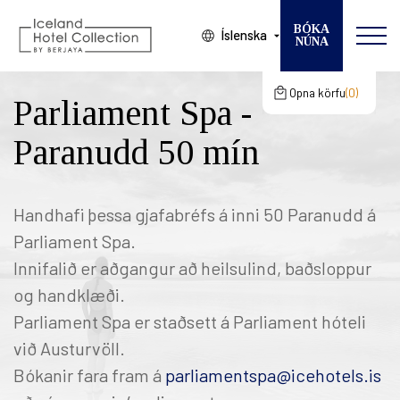
BÓKA
Íslenska
NÚNA
Breyta bókun
VELDU HÓTEL
Opna körfu
0
Parliament Spa -
Karfan þín
gcertC
KOMUDAGUR
Paranudd 50 mín
Karfan þín er tóm
BROTTFÖR
GESTIR
Handhafi þessa gjafabréfs á inni 50 Paranudd á
Parliament Spa.
HERBERGI
Innifalið er aðgangur að heilsulind, baðsloppur
og handklæði.
Parliament Spa er staðsett á Parliament hóteli
við Austurvöll.
Bókanir fara fram á
parliamentspa@icehotels.is