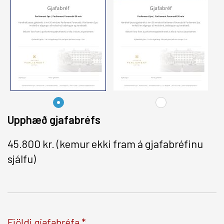
UM OKKUR
LAUS STÖRF
Breyta bókun
Upphæð gjafabréfs
Facebook
Twitter
Instagram
45.800 kr.
(kemur ekki fram á gjafabréfinu
sjálfu)
Fjöldi gjafabréfa