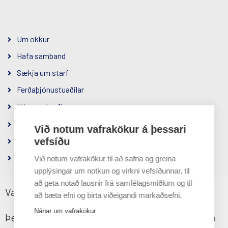
Um okkur
Hafa samband
Sækja um starf
Ferðaþjónustuaðilar
Hópamatseðlar
Samfélagsábyrgð
Við notum vafrakökur á þessari
Um félagið
vefsíðu
Persónuverndarstefna
Við notum vafrakökur til að safna og greina
upplýsingar um notkun og virkni vefsíðunnar, til
að geta notað lausnir frá samfélagsmiðlum og til
Vafrakökustefna
að bæta efni og birta viðeigandi markaðsefni.
Hluti af
Nánar um vafrakökur
Þessi vefsíða notar vafrakökur til að tryggja sem