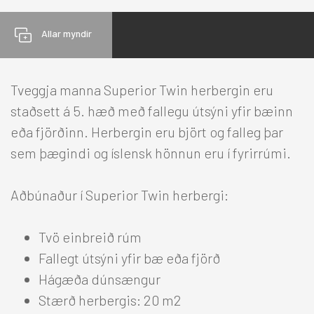
Allar myndir
HÓTEL
Tveggja manna Superior Twin herbergin eru
staðsett á 5. hæð með fallegu útsýni yfir bæinn
eða fjörðinn. Herbergin eru björt og falleg þar
Reykjavík
sem þægindi og íslensk hönnun eru í fyrirrúmi.
+
Norðurland
-
Aðbúnaður í Superior Twin herbergi:
Berjaya Akureyri Hotel
-
Tvö einbreið rúm
Herbergi
Fallegt útsýni yfir bæ eða fjörð
Tilboð
Hágæða dúnsængur
Þjónusta
Stærð herbergis: 20 m2
Fundir & viðburðir