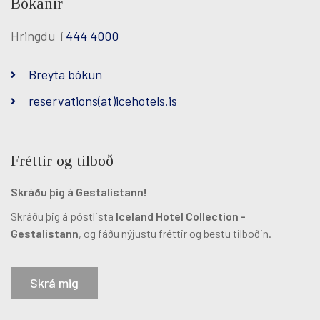
Bókanir
Hringdu í
444 4000
Breyta bókun
reservations(at)icehotels.is
Fréttir og tilboð
Skráðu þig á Gestalistann!
Skráðu þig á póstlista
Iceland Hotel Collection -
Gestalistann
, og fáðu nýjustu fréttir og bestu tilboðin.
Skrá mig