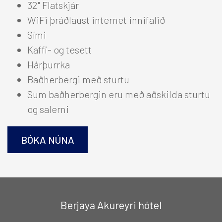
32" Flatskjár
Hótelið
WiFi þráðlaust internet innifalið
Berjaya Mývatn Hotel
+
Sími
Hótel Edda Akureyri
+
Kaffi- og tesett
Hárþurrka
Suðurland
+
Baðherbergi með sturtu
Sum baðherbergin eru með aðskilda sturtu
Austurland
+
og salerni
Alþjóðlegar tengingar
+
BÓKA NÚNA
TILBOÐ
VEITINGASTAÐIR
Berjaya Akureyri hótel