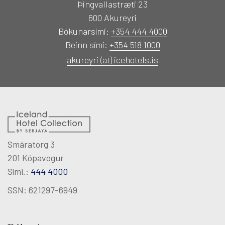
Þingvallastræti 23
HEILSULINDIR
600 Akureyri
Bókunarsími:
+354 444 4000
GJAFABRÉF
Beinn sími:
+354 518 1000
akureyri (at) icehotels.is
FUNDIR & VIÐBURÐIR
UM OKKUR
LAUS STÖRF
Smáratorg 3
Breyta bókun
201 Kópavogur
Sími.:
444 4000
SSN: 621297-6949
Facebook
Twitter
Instagram