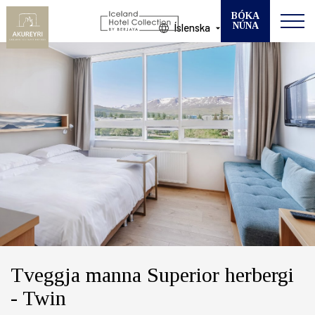
BÓKA
NÚNA
Íslenska
Breyta bókun
VELDU HÓTEL
KOMUDAGUR
BROTTFÖR
GESTIR
HERBERGI
Tveggja manna Superior herbergi
- Twin