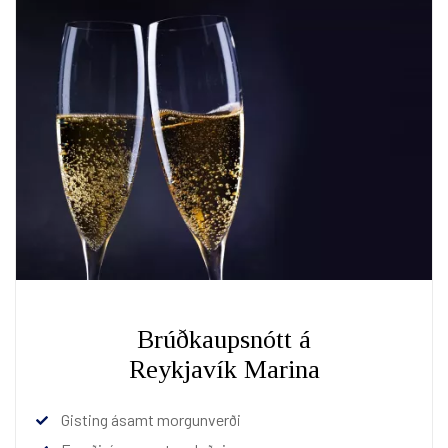
UM OKKUR
LAUS STÖRF
Breyta bókun
Facebook
Twitter
Instagram
Brúðkaupsnótt á
Reykjavík Marina
Gisting ásamt morgunverði