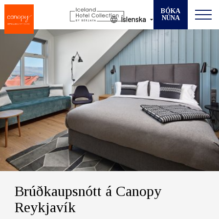
BÓKA
NÚNA
Íslenska
Breyta bókun
VELDU HÓTEL
KOMUDAGUR
BROTTFÖR
GESTIR
HERBERGI
Brúðkaupsnótt á Canopy
Reykjavík