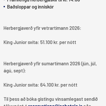
Baðsloppar og inniskór
Herbergjaverð yfir vetrartímann 2026:
King Junior svíta: 51.100 kr. per nótt
Herbergjaverð yfir sumartímann 2026 (jún, júl,
ágú, sept):
HÓTEL
King Junior svíta: 64.100 kr. per nótt
Reykjavík
-
Til þess að bóka gistingu vinsamlegast sendið