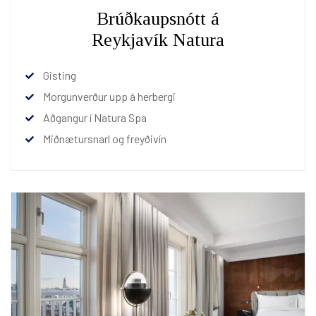
Brúðkaupsnótt á
Reykjavík Natura
Gisting
Morgunverður upp á herbergi
Aðgangur í Natura Spa
Miðnætursnarl og freyðivín