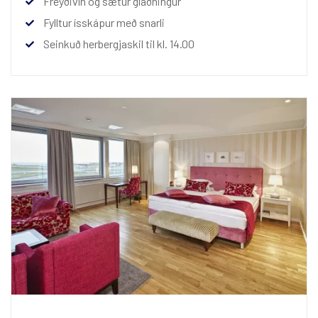
Freyðivín og sætur glaðningur
Fylltur ísskápur með snarli
Seinkuð herbergjaskil til kl. 14.00