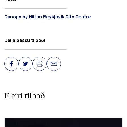
Austurland
+
Canopy by Hilton Reykjavik City Centre
Alþjóðlegar tengingar
+
Deila þessu tilboði
TILBOÐ
VEITINGASTAÐIR
HEILSULINDIR
Fleiri tilboð
GJAFABRÉF
FUNDIR & VIÐBURÐIR