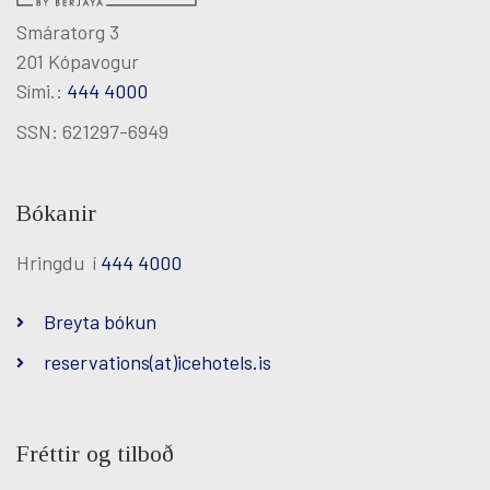
Smáratorg 3
201 Kópavogur
Sími.:
444 4000
SSN: 621297-6949
Bókanir
Hringdu í
444 4000
Breyta bókun
reservations(at)icehotels.is
Fréttir og tilboð