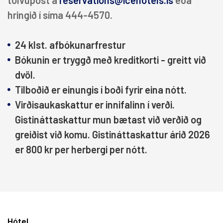
tölvupóst á
reservations@icehotels.is
eða
Berjaya Reykjavik Natura Hotel
+
hringið í síma 444-4570.
Berjaya Reykjavík Marina Hotel
+
24 klst. afbókunarfrestur
Hilton Reykjavík Nordica
+
Bókunin er tryggð með kreditkorti - greitt við
Reykjavík Konsúlat Hotel
+
dvöl.
Canopy Reykjavík City Centre
-
Tilboðið er einungis í boði fyrir eina nótt.
Herbergi
Virðisaukaskattur er innifalinn í verði.
Þjónusta
Gistináttaskattur mun bætast við verðið og
Tilboð
greiðist við komu. Gistináttaskattur árið 2026
Alda Hótel Reykjavík
er 800 kr per herbergi per nótt.
+
Iceland Parliament Hotel
+
Norðurland
+
Suðurland
+
Hótel