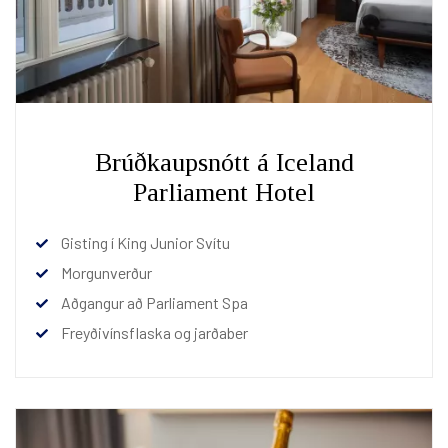
Brúðkaupsnótt á Iceland
Parliament Hotel
Gisting í King Junior Svítu
Morgunverður
Aðgangur að Parliament Spa
Freyðivínsflaska og jarðaber