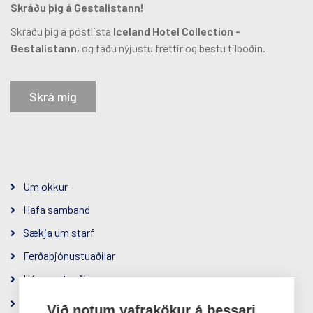
Skráðu þig á Gestalistann!
Skráðu þig á póstlista
Iceland Hotel Collection -
Gestalistann
, og fáðu nýjustu fréttir og bestu tilboðin.
Skrá mig
Um okkur
Hafa samband
Sækja um starf
Ferðaþjónustuaðilar
Hópamatseðlar
Samfélagsábyrgð
Við notum vafrakökur á þessari