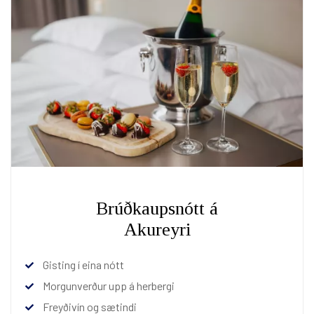
Brúðkaupsnótt á
Akureyri
Gisting í eina nótt
Morgunverður upp á herbergi
Freyðivín og sætindi