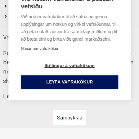
Um félagið
vefsíðu
Persónuverndarstefna
Við notum vafrakökur til að safna og greina
upplýsingar um notkun og virkni vefsíðunnar, til
að geta notað lausnir frá samfélagsmiðlum og til
Vafrakökustefna
að bæta efni og birta viðeigandi markaðsefni.
Hluti af
Nánar um vafrakökur
Þessi vefsíða notar vafrakökur til að tryggja sem
besta upplifun fyrir notendur. Ef þú heldur áfram
Stillingar á vafrakökum
notkun þinni á síðunni samþykkir þú vafraköku
skilmála okkar
LEYFA VAFRAKÖKUR
Facebook
YouTube
Instagram
Lesa nánar
slóð
slóð
slóð
Samþykkja