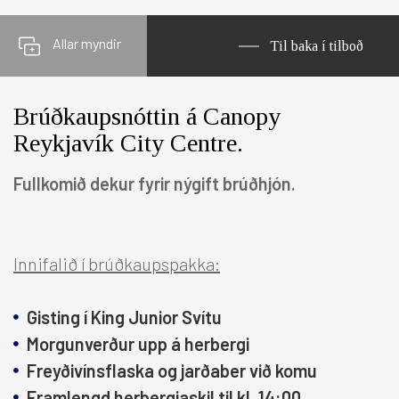
Allar myndir
Til baka í tilboð
Brúðkaupsnóttin á Canopy
Reykjavík City Centre.
Fullkomið dekur fyrir nýgift brúðhjón.
Innifalið í brúðkaupspakka:
Gisting í King Junior Svítu
Morgunverður upp á herbergi
Freyðivínsflaska og jarðaber við komu
Framlengd herbergjaskil til kl. 14:00