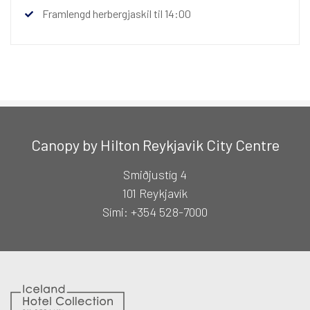
Framlengd herbergjaskil til 14:00
Canopy by Hilton Reykjavik City Centre
Smiðjustíg 4
101 Reykjavík
Sími: +354 528-7000