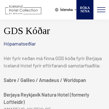
BÓKA
Íslenska
NÚNA
Breyta bókun
VELDU HÓTEL
GDS Kóðar
KOMUDAGUR
Hópamatseðlar
BROTTFÖR
GESTIR
Hér fyrir neðan má finna GDS kóða fyrir Berjaya
Iceland Hotel fyrir eftirfarandi samstarfsaðila:
HERBERGI
Sabre / Galileo / Amadeus / Worldspan
Berjaya Reykjavik Natura Hotel (formerly
Loftleidir)