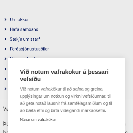
Um okkur
Hafa samband
Sækja um starf
Ferðaþjónustuaðilar
Hópamatseðlar
Samfélagsábyrgð
Við notum vafrakökur á þessari
Um félagið
vefsíðu
Persónuverndarstefna
Við notum vafrakökur til að safna og greina
upplýsingar um notkun og virkni vefsíðunnar, til
að geta notað lausnir frá samfélagsmiðlum og til
Vafrakökustefna
að bæta efni og birta viðeigandi markaðsefni.
Hluti af
Nánar um vafrakökur
Þessi vefsíða notar vafrakökur til að tryggja sem
besta upplifun fyrir notendur. Ef þú heldur áfram