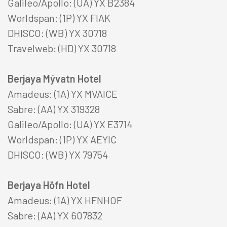
Galileo/Apollo: (UA) YX B2384
Worldspan: (1P) YX FIAK
DHISCO: (WB) YX 30718
LAUS STÖRF
Travelweb: (HD) YX 30718
Breyta bókun
Berjaya Mývatn Hotel
Amadeus: (1A) YX MVAICE
Sabre: (AA) YX 319328
Galileo/Apollo: (UA) YX E3714
Facebook
Twitter
Instagram
Worldspan: (1P) YX AEYIC
DHISCO: (WB) YX 79754
Berjaya Höfn Hotel
Amadeus: (1A) YX HFNHOF
Sabre: (AA) YX 607832