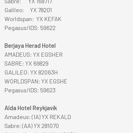
Sabre: YX 168717
Galileo: YX 78201
FUNDIR & VIÐBURÐIR
Worldspan: YX KEFAK
Pegasus/IDS: 59622
UM OKKUR
Berjaya Herad Hotel
AMADEUS: YX EGSHER
Félagið
SABRE: YX 69829
GALILEO: YX 82063H
Mannauður
+
WORLDSPAN: YX EGSHE
Samfélagsleg ábyrgð
+
Pegasus/IDS: 59623
Hafa samband
Alda Hotel Reykjavík
Persónuverndarstefna
Amadeus: (1A) YX REKALD
Ferðaþjónustuaðilar
Sabre: (AA) YX 281070