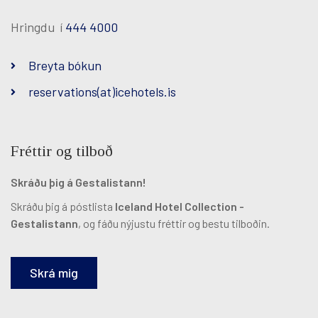
Hringdu í
444 4000
Breyta bókun
reservations(at)icehotels.is
Fréttir og tilboð
Skráðu þig á Gestalistann!
Skráðu þig á póstlista
Iceland Hotel Collection -
Gestalistann
, og fáðu nýjustu fréttir og bestu tilboðin.
Skrá mig