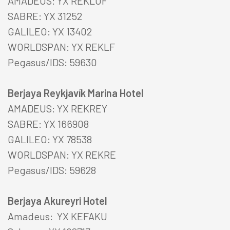
AMADEUS: YX REKLOF
SABRE: YX 31252
GALILEO: YX 13402
WORLDSPAN: YX REKLF
Pegasus/IDS: 59630
Berjaya Reykjavík Marina Hotel
HÓTEL
AMADEUS: YX REKREY
SABRE: YX 166908
TILBOÐ
GALILEO: YX 78538
WORLDSPAN: YX REKRE
VEITINGASTAÐIR
Pegasus/IDS: 59628
HEILSULINDIR
Berjaya Akureyri Hotel
Amadeus: YX KEFAKU
GJAFABRÉF