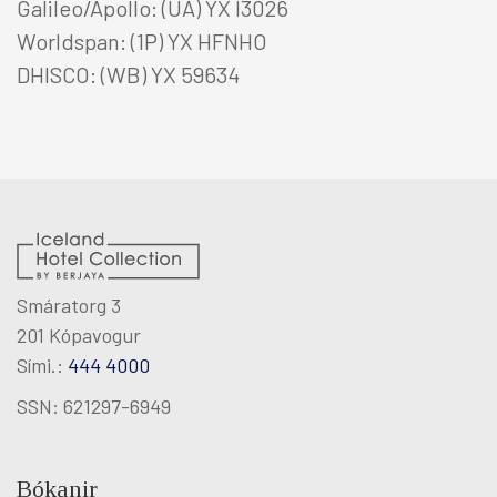
Galileo/Apollo: (UA) YX I3026
Worldspan: (1P) YX HFNHO
DHISCO: (WB) YX 59634
Smáratorg 3
201 Kópavogur
Sími.:
444 4000
SSN: 621297-6949
Bókanir