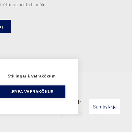
fréttir og bestu tilboðin.
ig
Stillingar á vafrakökum
LEYFA VAFRAKÖKUR
 notkun þinni á síðunni samþykkir
Samþykkja
Facebook
YouTube
Instagram
slóð
slóð
slóð