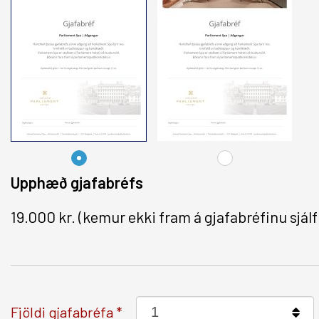
Alþjóðlegar tengingar
Berjaya Hotels & Resorts
Upphæð gjafabréfs
19.000 kr.
(kemur ekki fram á gjafabréfinu sjálf
Fjöldi gjafabréfa