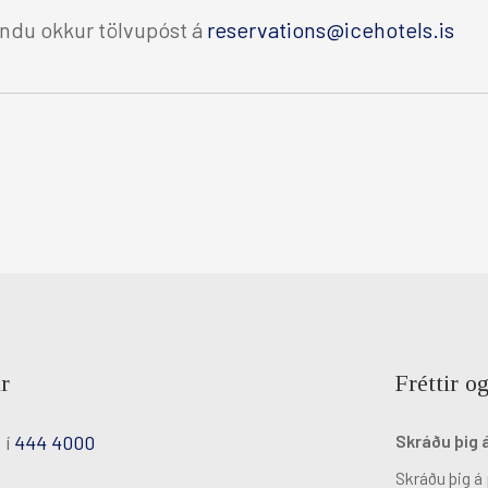
sendu okkur tölvupóst á
reservations@icehotels.is
r
Fréttir og
 í
444 4000
Skráðu þig 
Skráðu þig á