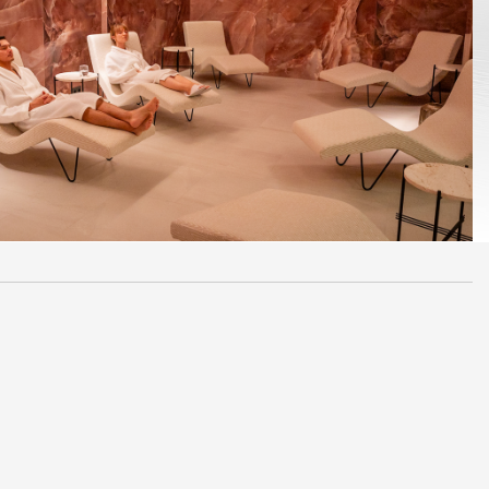
Hérað
HÓTEL
Hótel Edda Egilsstaðir
TILBOÐ
VEITINGASTAÐIR
HEILSULINDIR
GJAFABRÉF
FUNDIR & VIÐBURÐIR
UM OKKUR