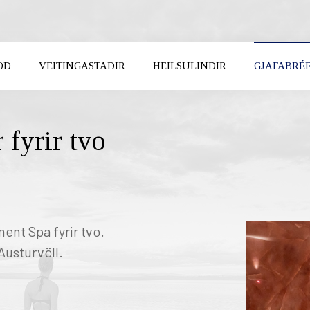
OÐ
VEITINGASTAÐIR
HEILSULINDIR
GJAFABRÉ
Karfan 
FUNDIR
Karfan þí
KOMUDAGUR
BROTTFÖR
UM OK
 fyrir tvo
BREYTA
ent Spa fyrir tvo.
Austurvöll.
UTH ICELAND
NORTH ICELAND