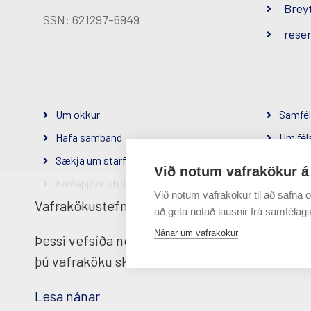
Brey
SSN: 621297-6949
reser
Um okkur
Samfél
Hafa samband
Um fél
Sækja um starf
Persón
Við notum vafrakökur á
Ferðaþjónustuaðilar
Við notum vafrakökur til að safna o
Vafrakökustefna
Hópamatseðlar
að geta notað lausnir frá samfélags
Hluti af
Nánar um vafrakökur
Þessi vefsíða notar vafrakökur til að tryggja 
þú vafraköku skilmála okkar
Lesa nánar