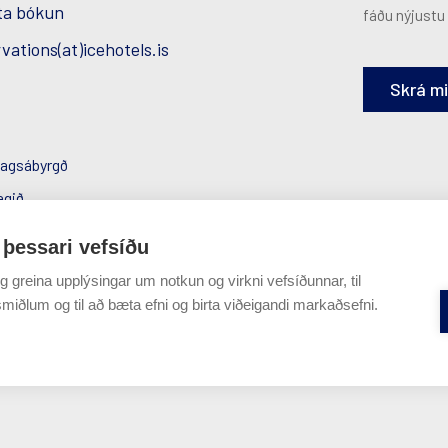
ta bókun
fáðu nýjustu 
vations(at)icehotels.is
Skrá m
agsábyrgð
agið
uverndarstefna
 þessari vefsíðu
g greina upplýsingar um notkun og virkni vefsíðunnar, til
miðlum og til að bæta efni og birta viðeigandi markaðsefni.
sem besta upplifun fyrir notendur. Ef þú heldur áfram