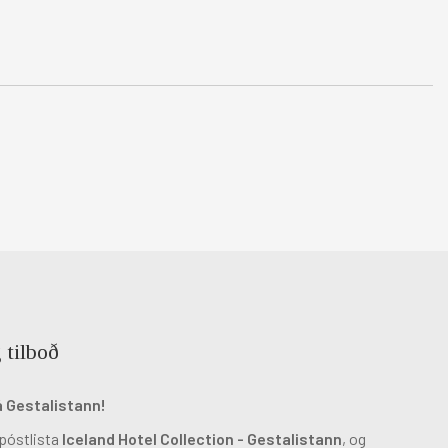
 tilboð
á Gestalistann!
 póstlista
Iceland Hotel Collection - Gestalistann
, og