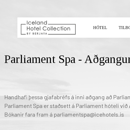
HÓTEL
TILB
VELDU HÓTEL
Parliament Spa - Aðgangur
Handhafi þessa gjafabréfs á inni aðgang að Parliam
Parliament Spa er staðsett á Parliament hóteli við 
Bókanir fara fram á parliamentspa@icehotels.is
REYKJAVIK CAPITAL
SO