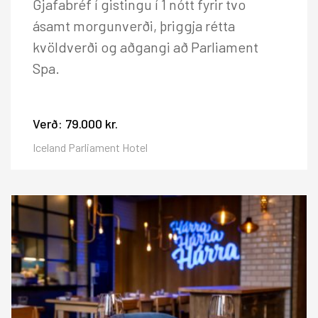
Gjafabréf í gistingu í 1 nótt fyrir tvo
ásamt morgunverði, þriggja rétta
kvöldverði og aðgangi að Parliament
Spa.
Verð:
79.000 kr.
Iceland Parliament Hotel