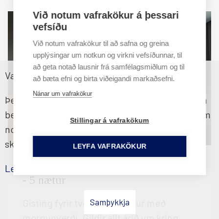
Við notum vafrakökur á þessari
vefsíðu
Við notum vafrakökur til að safna og greina
upplýsingar um notkun og virkni vefsíðunnar, til
að geta notað lausnir frá samfélagsmiðlum og til
Vafrakökustefna
að bæta efni og birta viðeigandi markaðsefni.
Nánar um vafrakökur
Þessi vefsíða notar vafrakökur til að tryggja sem
besta upplifun fyrir notendur. Ef þú heldur áfram
Stillingar á vafrakökum
notkun þinni á síðunni samþykkir þú vafraköku
skilmála okkar
LEYFA VAFRAKÖKUR
Gisting með morgunverði fyrir tvo
Lesa nánar
- 5 nætur
Gisting fyrir tvo í fimm nætur með
Samþykkja
morgunverði. Gildir allt árið um kring.