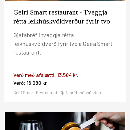
Geiri Smart restaurant - Tveggja
rétta leikhúskvöldverður fyrir tvo
Gjafabréf í tveggja rétta
leikhúskvöldverð fyrir tvo á Geira Smart
restaurant.
Verð með afslætti:
13.584 kr.
Verð:
16.980 kr.
Geiri Smart Restaurant, Gjafabréf mánaðarins