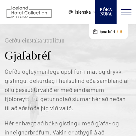
BÓKA
Íslenska
NÚNA
Breyta bókun
VELDU HÓTEL
Opna körfu
0
Karfan þín
gcertC
Gefðu einstaka upplifun
KOMUDAGUR
Gjafabréf
Karfan þín er tóm
BROTTFÖR
GESTIR
Gefðu ógleymanlega upplifun í mat og drykk,
gistingu, dekurdag í heilsulind eða sambland af
HERBERGI
öllu þessu! Úrvalið er með eindæmum
fjölbreytt. Þú getur notað síurnar hér að neðan
til að aðstoða þig við valið.
Hér er hægt að bóka gistingu með gjafa- og
inneignarbréfum. Vakin er athygli á að