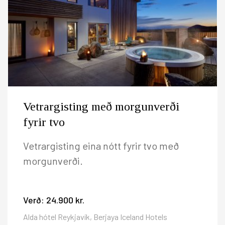
Vetrargisting með morgunverði
fyrir tvo
Vetrargisting eina nótt fyrir tvo með
morgunverði.
Verð:
24.900 kr.
Alda hótel Reykjavík, Berjaya Iceland Hotels