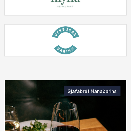
Gjafabréf Mánaðarins