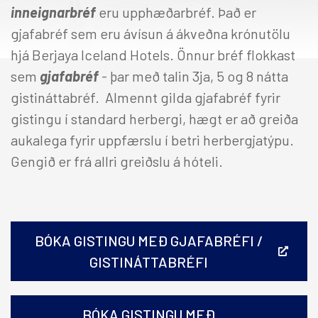
inneignarbréf
eru upphæðarbréf. Það er
gjafabréf sem eru ávísun á ákveðna krónutölu
hjá Berjaya Iceland Hotels. Önnur bréf flokkast
sem
gjafabréf
-
þar með talin 3ja, 5 og 8 nátta
gistináttabréf. Almennt gilda gjafabréf fyrir
gistingu í standard herbergi, hægt er að greiða
aukalega fyrir uppfærslu í betri herbergjatýpu.
Gengið er frá allri greiðslu á hóteli.
BÓKA GISTINGU MEÐ GJAFABRÉFI /
GISTINÁTTABRÉFI
BÓKA GISTINGU MEÐ