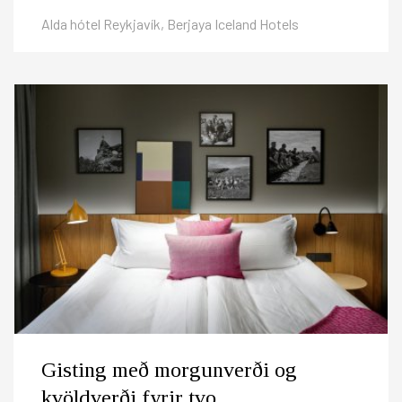
Alda hótel Reykjavík, Berjaya Iceland Hotels
Gisting með morgunverði og
kvöldverði fyrir tvo