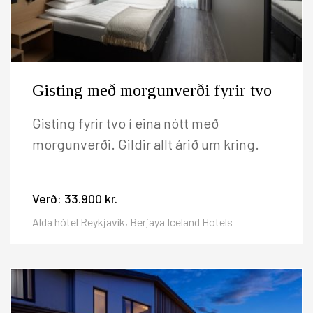
Gisting með morgunverði fyrir tvo
Gisting fyrir tvo í eina nótt með
morgunverði. Gildir allt árið um kring.
Verð:
33.900 kr.
Alda hótel Reykjavík, Berjaya Iceland Hotels