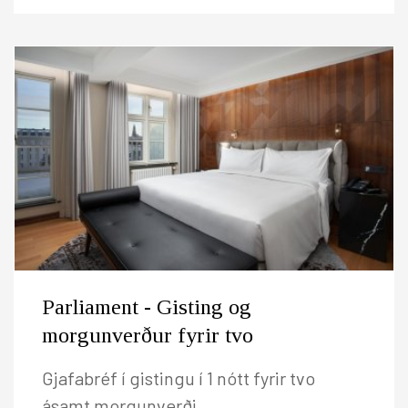
Parliament - Gisting og
morgunverður fyrir tvo
Gjafabréf í gistingu í 1 nótt fyrir tvo
ásamt morgunverði.