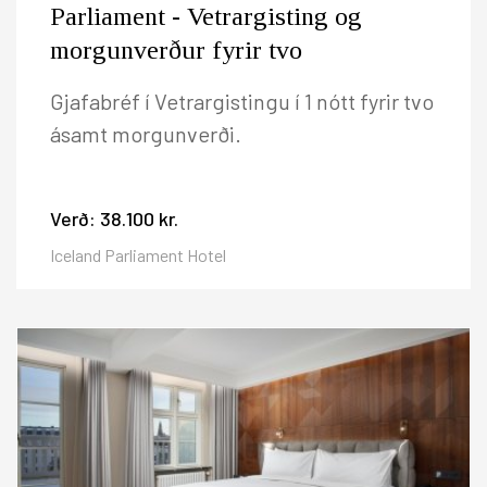
Parliament - Vetrargisting og
morgunverður fyrir tvo
Gjafabréf í Vetrargistingu í 1 nótt fyrir tvo
ásamt morgunverði.
Verð:
38.100 kr.
Iceland Parliament Hotel