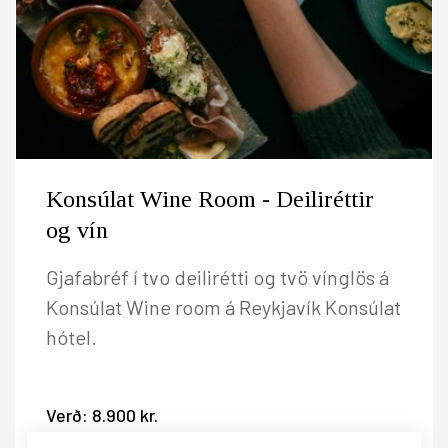
Konsúlat Wine Room - Deiliréttir
og vín
Gjafabréf í tvo deilirétti og tvö vínglös á
Konsúlat Wine room á Reykjavík Konsúlat
hótel.
Verð:
8.900 kr.