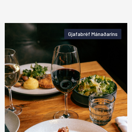
Gjafabréf Mánaðarins