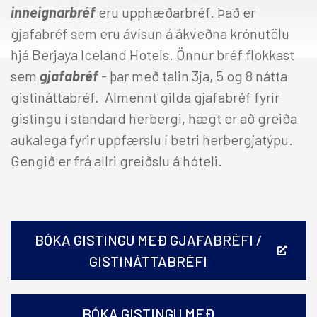
inneignarbréf
eru upphæðarbréf. Það er
gjafabréf sem eru ávísun á ákveðna krónutölu
hjá Berjaya Iceland Hotels. Önnur bréf flokkast
sem
gjafabréf
-
þar með talin 3ja, 5 og 8 nátta
gistináttabréf. Almennt gilda gjafabréf fyrir
gistingu í standard herbergi, hægt er að greiða
aukalega fyrir uppfærslu í betri herbergjatýpu.
Gengið er frá allri greiðslu á hóteli.
BÓKA GISTINGU MEÐ GJAFABRÉFI /
GISTINÁTTABRÉFI
BÓKA GISTINGU MEÐ