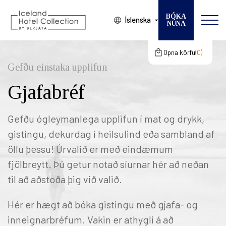
BÓKA
Íslenska
NÚNA
Breyta bókun
VELDU HÓTEL
Opna körfu
0
Karfan þín
gcertC
Gefðu einstaka upplifun
KOMUDAGUR
Gjafabréf
Karfan þín er tóm
BROTTFÖR
GESTIR
Gefðu ógleymanlega upplifun í mat og drykk,
gistingu, dekurdag í heilsulind eða sambland af
HERBERGI
öllu þessu! Úrvalið er með eindæmum
fjölbreytt. Þú getur notað síurnar hér að neðan
til að aðstoða þig við valið.
Hér er hægt að bóka gistingu með gjafa- og
inneignarbréfum. Vakin er athygli á að