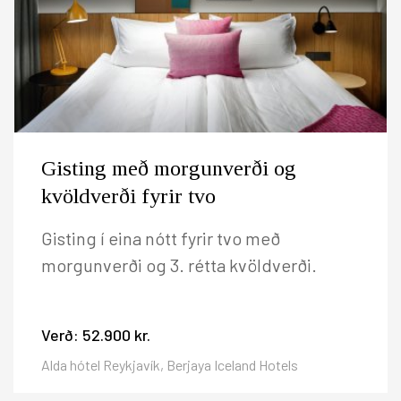
Gisting með morgunverði og
kvöldverði fyrir tvo
Gisting í eina nótt fyrir tvo með
morgunverði og 3. rétta kvöldverði.
Verð:
52.900 kr.
Alda hótel Reykjavík, Berjaya Iceland Hotels