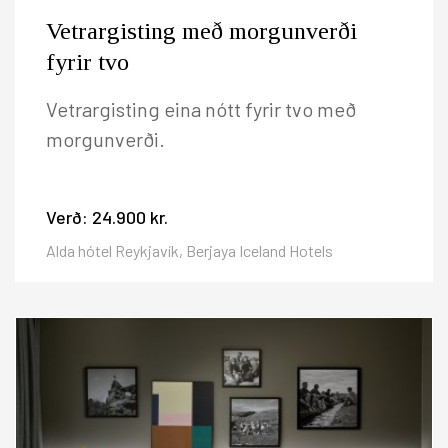
Vetrargisting með morgunverði
fyrir tvo
Vetrargisting eina nótt fyrir tvo með
morgunverði.
Verð:
24.900 kr.
Alda hótel Reykjavík, Berjaya Iceland Hotels