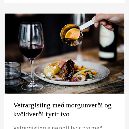
Vetrargisting með morgunverði og
kvöldverði fyrir tvo
Vetrargisting eina nótt fyrir tvo með