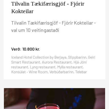
Tilvalin Tækifærisgjöf - Fjórir
Kokteilar
Tilvalin Tækifærisgjöf - Fjórir Kokteilar -
val um 10 veitingastaði
Verð:
10.800 kr.
Iceland Hotel Collection by Berjaya, Slippbarinn, Geiri
Smart Restaurant, Aurora Restaurant, Hjá Jóni
restaurant, Lyng restaurant, Mylla restaurant,
Konsúlat - Wine Room, Verbúðarbarinn, Telebar