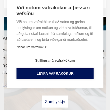
Reykjavík Konsúlat hótel, Konsúlat - Wine Room
Við notum vafrakökur á þessari
vefsíðu
Við notum vafrakökur til að safna og greina
upplýsingar um notkun og virkni vefsíðunnar, til
að geta notað lausnir frá samfélagsmiðlum og til
Vafrakökustefna
að bæta efni og birta viðeigandi markaðsefni.
Nánar um vafrakökur
Þessi vefsíða notar vafrakökur til að tryggja sem
besta upplifun fyrir notendur. Ef þú heldur áfram
Stillingar á vafrakökum
notkun þinni á síðunni samþykkir þú vafraköku
skilmála okkar
LEYFA VAFRAKÖKUR
Lesa nánar
Samþykkja