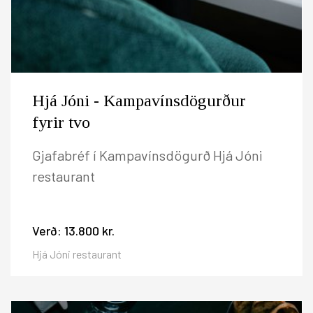
Hjá Jóni - Kampavínsdögurður
fyrir tvo
Gjafabréf í Kampavínsdögurð Hjá Jóni
restaurant
Verð:
13.800 kr.
Hjá Jóni restaurant