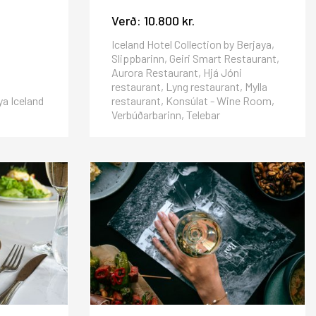
Verð:
10.800 kr.
Iceland Hotel Collection by Berjaya,
Slippbarinn, Geiri Smart Restaurant,
Aurora Restaurant, Hjá Jóni
restaurant, Lyng restaurant, Mylla
ya Iceland
restaurant, Konsúlat - Wine Room,
Verbúðarbarinn, Telebar