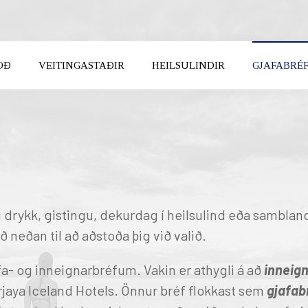
OÐ
VEITINGASTAÐIR
HEILSULINDIR
GJAFABRÉ
Karfan 
FUNDIR
Karfan þí
KOMUDAGUR
BROTTFÖR
UM OK
BREYTA
 drykk, gistingu, dekurdag í heilsulind eða sambla
ð neðan til að aðstoða þig við valið.
a- og inneignarbréfum. Vakin er athygli á að
inneig
UTH ICELAND
NORTH ICELAND
rjaya Iceland Hotels. Önnur bréf flokkast sem
gjafab