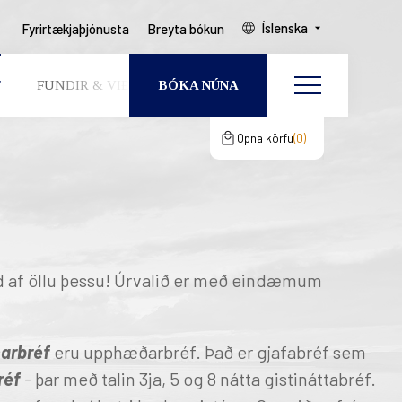
Íslenska
Fyrirtækjaþjónusta
Breyta bókun
BÓKA NÚNA
F
FUNDIR & VIÐBURÐIR
UM OKKUR
þín
gcertCartShoppingBagClos
Breyta bókun
 & VIÐBURÐIR
Opna körfu
0
n er tóm
GESTIR
HERBERGI
KUR
 BÓKUN
nd af öllu þessu! Úrvalið er með eindæmum
narbréf
eru upphæðarbréf. Það er gjafabréf sem
EAST ICELAND
réf
-
þar með talin 3ja, 5 og 8 nátta gistináttabréf.