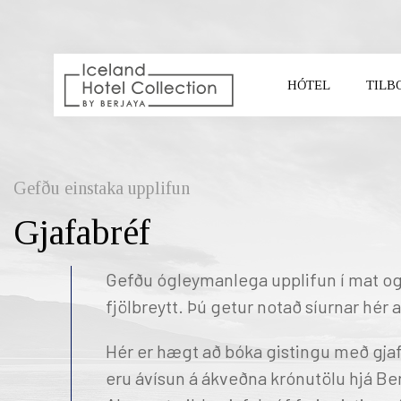
HÓTEL
TILB
VELDU HÓTEL
Gefðu einstaka upplifun
Gjafabréf
Gefðu ógleymanlega upplifun í mat og
fjölbreytt. Þú getur notað síurnar hér a
Hér er hægt að bóka gistingu með gjaf
REYKJAVIK CAPITAL
SO
eru ávísun á ákveðna krónutölu hjá Be