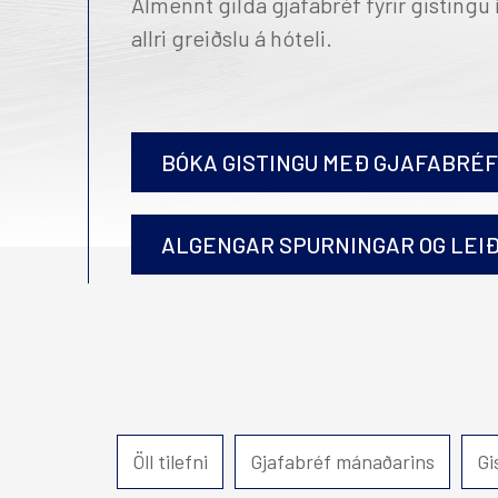
Almennt gilda gjafabréf fyrir gistingu
Alda Hótel Reykjavík
Hö
allri greiðslu á hóteli.
Reykjavík Marina
Reykjavík Natura
Iceland Parliament Hotel
Reykjavík Konsúlat hótel
BÓKA GISTINGU MEÐ GJAFABRÉFI
Canopy by Hilton Reykjavik
City Centre
Hilton Reykjavík Nordica
ALGENGAR SPURNINGAR OG LEI
Hér getur þú keypt gjafabréfin rafrænt og annað h
Hvernig fæ ég gjafabréfið afhent?
Öll tilefni
Gjafabréf mánaðarins
Gi
Gjafabréf eru send sem PDF á tölvupóstfang sem gefi