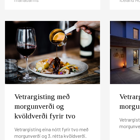
Vetrargisting með
Vetrar
morgunverði og
morgun
kvöldverði fyrir tvo
Vetrargist
morgunver
Vetrargisting eina nótt fyrir tvo með
morgunverði og 3. rétta kvöldverði.