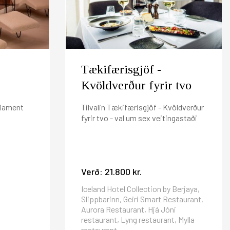
 þörf á bókuninni. Að öðrum kosti munum við taka
au í inneign hjá Iceland Hotel Collection by
025 er 800 kr per nótt.
Tækifærisgjöf -
Kvöldverður fyrir tvo
liament
Tilvalin Tækifærisgjöf - Kvöldverður
fyrir tvo - val um sex veitingastaði
Verð:
21.800 kr.
Iceland Hotel Collection by Berjaya,
Slippbarinn, Geiri Smart Restaurant,
Aurora Restaurant, Hjá Jóni
restaurant, Lyng restaurant, Mylla
restaurant