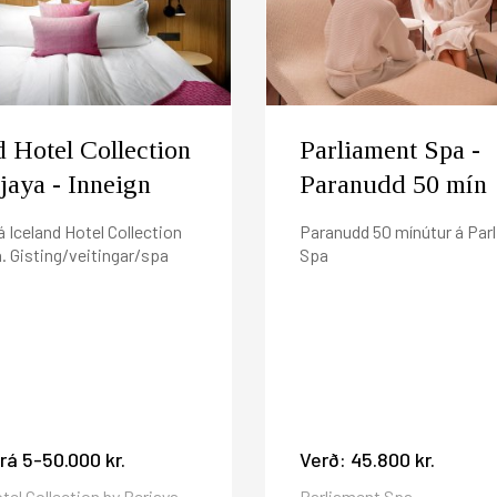
síma 444 4000 eða á reservations(hjá)icehotels.is
l. 16:00, 24 klukkustundum fyrir komudag ef ekki er lengur
ilton Reykjavík Spa, Reykjavík Natura eða Satt þá breytast þ
verði einnar nætur.
r frá útgáfudegi?
og verður rukkaður við komu á hótelið. Gistináttaskatturinn 2
d Hotel Collection
Parliament Spa -
jaya - Inneign
Paranudd 50 mín
á Iceland Hotel Collection
Paranudd 50 mínútur á Par
a. Gisting/veitingar/spa
Spa
frá
5-50.000 kr.
Verð:
45.800 kr.
tel Collection by Berjaya
Parliament Spa