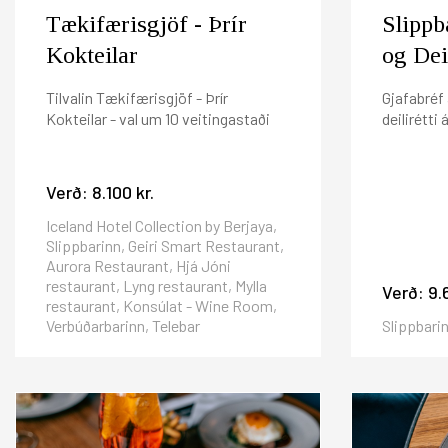
Tækifærisgjöf - Þrír
Slippb
Kokteilar
og Deil
Tilvalin Tækifærisgjöf - Þrír
Gjafabréf 
Kokteilar - val um 10 veitingastaði
deilirétti
Verð:
8.100 kr.
Iceland Hotel Collection by Berjaya,
Slippbarinn, Geiri Smart Restaurant,
Aurora Restaurant, Hjá Jóni
restaurant, Lyng restaurant, Mylla
Verð:
9.
restaurant, Konsúlat - Wine Room,
Verbúðarbarinn, Telebar
Slippbari