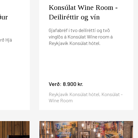
Konsúlat Wine Room -
ður
Deiliréttir og vín
Gjafabréf í tvo deilirétti og tvö
vínglös á Konsúlat Wine room á
rð Hjá
Reykjavík Konsúlat hótel.
Verð:
8.900 kr.
Reykjavík Konsúlat hótel, Konsúlat -
Wine Room