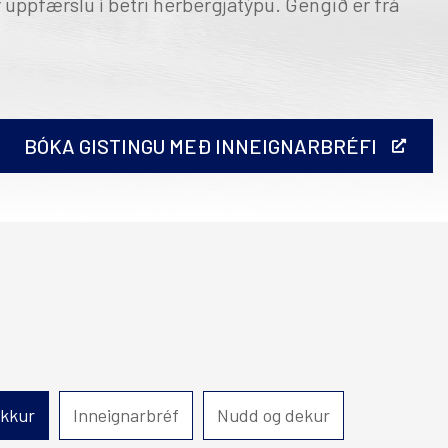
r uppfærslu í betri herbergjatýpu. Gengið er frá
Hérað
Hótel Edda Egilsstaðir
BÓKA GISTINGU MEÐ INNEIGNARBRÉFI
ð útprentun.
ykkur
Inneignarbréf
Nudd og dekur