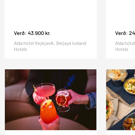
Verð:
43.900 kr.
Verð:
24
Alda hótel Reykjavík, Berjaya Iceland
Alda hótel
Hotels
Hotels