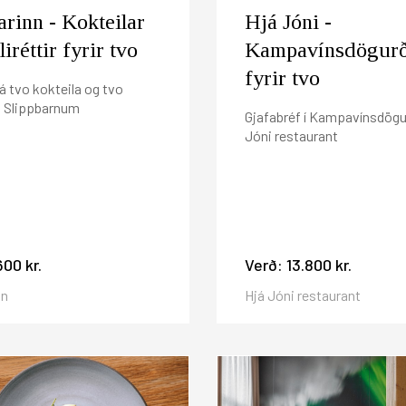
arinn - Kokteilar
Hjá Jóni -
iréttir fyrir tvo
Kampavínsdögur
fyrir tvo
á tvo kokteila og tvo
 á Slippbarnum
Gjafabréf í Kampavínsdögu
Jóni restaurant
600 kr.
Verð:
13.800 kr.
nn
Hjá Jóni restaurant