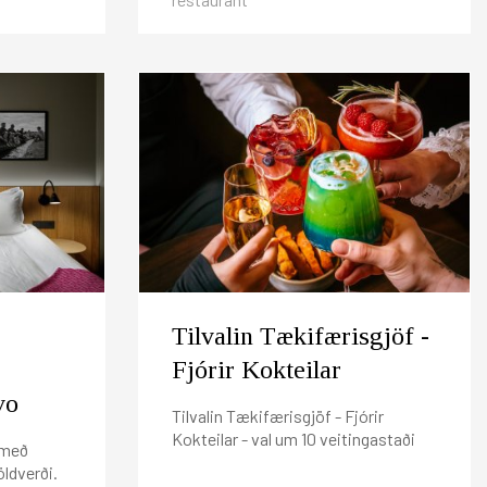
Tilvalin Tækifærisgjöf -
Fjórir Kokteilar
vo
Tilvalin Tækifærisgjöf - Fjórir
Kokteilar - val um 10 veitingastaði
o með
öldverði.