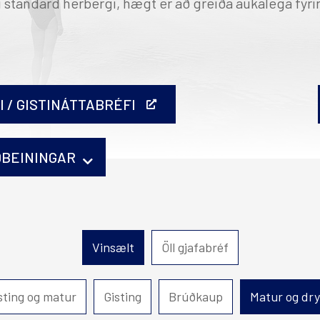
 í standard herbergi, hægt er að greiða aukalega fyri
fn
Akureyri
Mývatn
Hótel Edda Akureyri
 / GISTINÁTTABRÉFI
ÐBEININGAR
vort prentað þau heima eða komið til okkar og fengi
Vinsælt
Öll gjafabréf
sting og matur
Gisting
Brúðkaup
Matur og dr
ð upp í kaupferlinu.