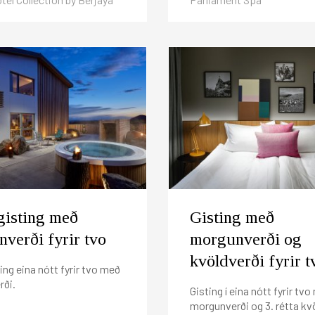
gisting með
Gisting með
verði fyrir tvo
morgunverði og
kvöldverði fyrir t
ing eina nótt fyrir tvo með
ði.
Gisting í eina nótt fyrir tv
morgunverði og 3. rétta kv