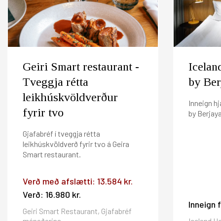
Fyrir frekari upplýsingar vinsamlega hafið samband í 
Afbókunarskilmálar: Vinsamlegast afbókið fyrir k
Ef þú átt gjafabréf á Hilton Reykjavík Nordica, Vox, H
af gjafabréfinu afbókunargjald að því sem nemur 
Berjaya frá og með 1.september og gilda þannig í 4.á
Gistináttaskattur er ekki innifalinn í gjafabréfi 
Geiri Smart restaurant -
Icelan
Tveggja rétta
by Ber
leikhúskvöldverður
Inneign hj
fyrir tvo
by Berjay
Gjafabréf í tveggja rétta
leikhúskvöldverð fyrir tvo á Geira
Smart restaurant.
Verð með afslætti:
13.584 kr.
Verð:
16.980 kr.
Inneign 
Geiri Smart Restaurant, Gjafabréf
mánaðarins
Iceland Ho