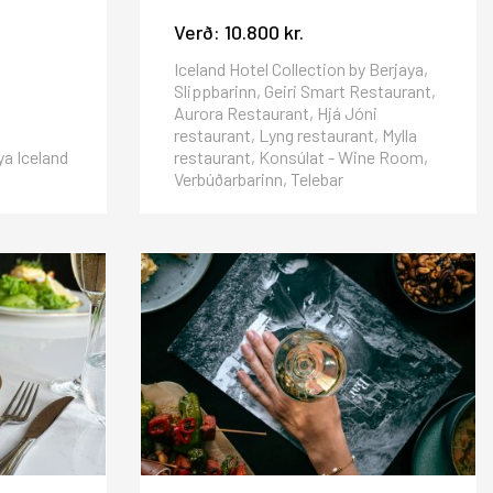
Verð:
10.800 kr.
Iceland Hotel Collection by Berjaya,
Slippbarinn, Geiri Smart Restaurant,
Aurora Restaurant, Hjá Jóni
restaurant, Lyng restaurant, Mylla
ya Iceland
restaurant, Konsúlat - Wine Room,
Verbúðarbarinn, Telebar