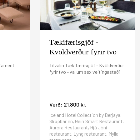
 þörf á bókuninni. Að öðrum kosti munum við taka
au í inneign hjá Iceland Hotel Collection by
025 er 800 kr per nótt.
Tækifærisgjöf -
Kvöldverður fyrir tvo
liament
Tilvalin Tækifærisgjöf - Kvöldverður
fyrir tvo - val um sex veitingastaði
Verð:
21.800 kr.
Iceland Hotel Collection by Berjaya,
Slippbarinn, Geiri Smart Restaurant,
Aurora Restaurant, Hjá Jóni
restaurant, Lyng restaurant, Mylla
restaurant