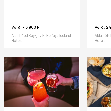
Verð:
43.900 kr.
Verð:
24
Alda hótel Reykjavík, Berjaya Iceland
Alda hótel
Hotels
Hotels