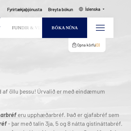
Íslenska
Fyrirtækjaþjónusta
Breyta bókun
BÓKA NÚNA
F
FUNDIR & VIÐBURÐIR
UM OKKUR
þín
gcertCartShoppingBagClos
Breyta bókun
 & VIÐBURÐIR
Opna körfu
0
n er tóm
GESTIR
HERBERGI
KUR
 BÓKUN
nd af öllu þessu! Úrvalið er með eindæmum
narbréf
eru upphæðarbréf. Það er gjafabréf sem
EAST ICELAND
réf
-
þar með talin 3ja, 5 og 8 nátta gistináttabréf.