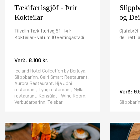
Tækifærisgjöf - Þrír
Slippb
Kokteilar
og Deil
Tilvalin Tækifærisgjöf - Þrír
Gjafabréf 
Kokteilar - val um 10 veitingastaði
deilirétti
Verð:
8.100 kr.
Iceland Hotel Collection by Berjaya,
Slippbarinn, Geiri Smart Restaurant,
Aurora Restaurant, Hjá Jóni
restaurant, Lyng restaurant, Mylla
Verð:
9.
restaurant, Konsúlat - Wine Room,
Verbúðarbarinn, Telebar
Slippbari