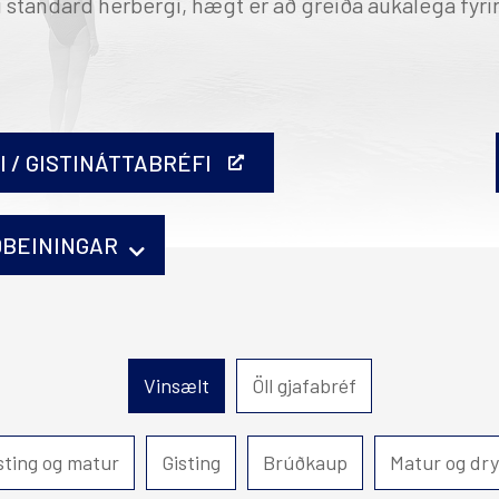
 í standard herbergi, hægt er að greiða aukalega fyri
fn
Akureyri
Mývatn
Hótel Edda Akureyri
 / GISTINÁTTABRÉFI
ÐBEININGAR
vort prentað þau heima eða komið til okkar og fengi
Vinsælt
Öll gjafabréf
sting og matur
Gisting
Brúðkaup
Matur og dr
ð upp í kaupferlinu.