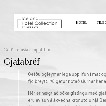
HÓTEL
TILB
VELDU HÓTEL
Gefðu einstaka upplifun
Gjafabréf
Gefðu ógleymanlega upplifun í mat og
fjölbreytt. Þú getur notað síurnar hér a
Hér er hægt að bóka gistingu með gjaf
REYKJAVIK CAPITAL
SO
eru ávísun á ákveðna krónutölu hjá Be