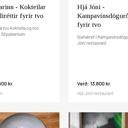
arinn - Kokteilar
Hjá Jóni -
iréttir fyrir tvo
Kampavínsdögur
fyrir tvo
á tvo kokteila og tvo
 á Slippbarnum
Gjafabréf í Kampavínsdögu
Jóni restaurant
600 kr.
Verð:
13.800 kr.
nn
Hjá Jóni restaurant