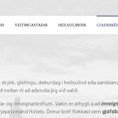
OÐ
VEITINGASTAÐIR
HEILSULINDIR
GJAFABRÉ
Karfan 
FUNDIR
Karfan þí
KOMUDAGUR
BROTTFÖR
UM OK
BREYTA
 drykk, gistingu, dekurdag í heilsulind eða sambla
ð neðan til að aðstoða þig við valið.
a- og inneignarbréfum. Vakin er athygli á að
inneig
UTH ICELAND
NORTH ICELAND
rjaya Iceland Hotels. Önnur bréf flokkast sem
gjafab