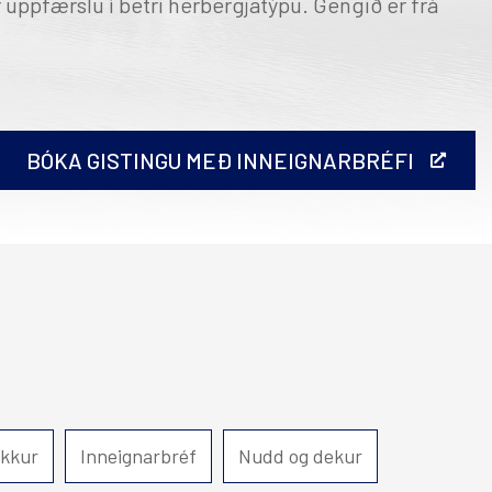
r uppfærslu í betri herbergjatýpu. Gengið er frá
Hérað
Hótel Edda Egilsstaðir
BÓKA GISTINGU MEÐ INNEIGNARBRÉFI
ð útprentun.
ykkur
Inneignarbréf
Nudd og dekur