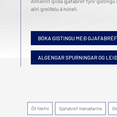
Almennt gilda gjafabréf fyrir gistingu
Alda Hótel Reykjavík
Hö
allri greiðslu á hóteli.
Reykjavík Marina
Reykjavík Natura
Iceland Parliament Hotel
Reykjavík Konsúlat hótel
BÓKA GISTINGU MEÐ GJAFABRÉFI
Canopy by Hilton Reykjavik
City Centre
Hilton Reykjavík Nordica
ALGENGAR SPURNINGAR OG LEI
Hér getur þú keypt gjafabréfin rafrænt og annað h
Hvernig fæ ég gjafabréfið afhent?
Öll tilefni
Gjafabréf mánaðarins
Gi
Gjafabréf eru send sem PDF á tölvupóstfang sem gefi