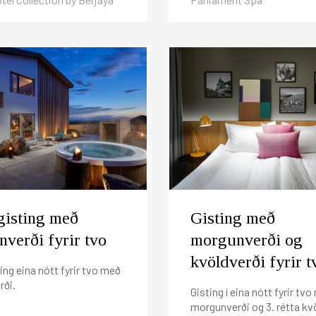
gisting með
Gisting með
verði fyrir tvo
morgunverði og
kvöldverði fyrir t
ing eina nótt fyrir tvo með
ði.
Gisting í eina nótt fyrir tv
morgunverði og 3. rétta kv