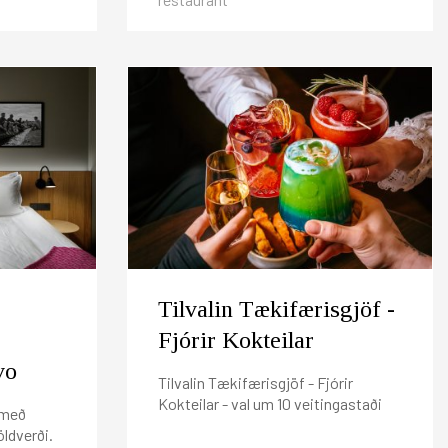
Tilvalin Tækifærisgjöf -
Fjórir Kokteilar
vo
Tilvalin Tækifærisgjöf - Fjórir
Kokteilar - val um 10 veitingastaði
o með
öldverði.