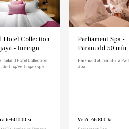
síma 444 4000 eða á reservations(hjá)icehotels.is
l. 16:00, 24 klukkustundum fyrir komudag ef ekki er lengur
ilton Reykjavík Spa, Reykjavík Natura eða Satt þá breytast þ
verði einnar nætur.
r frá útgáfudegi?
og verður rukkaður við komu á hótelið. Gistináttaskatturinn 2
d Hotel Collection
Parliament Spa -
jaya - Inneign
Paranudd 50 mín
á Iceland Hotel Collection
Paranudd 50 mínútur á Par
a. Gisting/veitingar/spa
Spa
frá
5-50.000 kr.
Verð:
45.800 kr.
tel Collection by Berjaya
Parliament Spa