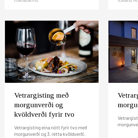
Vetrargisting með
Vetrar
morgunverði og
morgun
kvöldverði fyrir tvo
Vetrargist
morgunver
Vetrargisting eina nótt fyrir tvo með
morgunverði og 3. rétta kvöldverði.