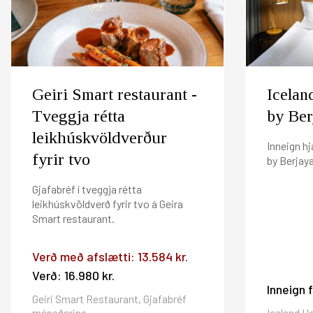
Fyrir frekari upplýsingar vinsamlega hafið samband í 
Afbókunarskilmálar: Vinsamlegast afbókið fyrir k
Ef þú átt gjafabréf á Hilton Reykjavík Nordica, Vox, H
af gjafabréfinu afbókunargjald að því sem nemur 
Berjaya frá og með 1.september og gilda þannig í 4.á
Gistináttaskattur er ekki innifalinn í gjafabréfi 
Geiri Smart restaurant -
Icelan
Tveggja rétta
by Ber
leikhúskvöldverður
Inneign hj
fyrir tvo
by Berjay
Gjafabréf í tveggja rétta
leikhúskvöldverð fyrir tvo á Geira
Smart restaurant.
Verð með afslætti:
13.584 kr.
Verð:
16.980 kr.
Inneign 
Geiri Smart Restaurant, Gjafabréf
mánaðarins
Iceland Ho