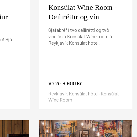
Konsúlat Wine Room -
ður
Deiliréttir og vín
Gjafabréf í tvo deilirétti og tvö
vínglös á Konsúlat Wine room á
rð Hjá
Reykjavík Konsúlat hótel.
Verð:
8.900 kr.
Reykjavík Konsúlat hótel, Konsúlat -
Wine Room