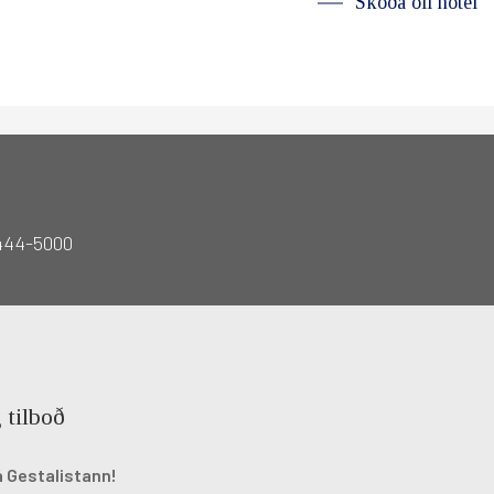
Skoða öll hótel
 444-5000
 tilboð
á Gestalistann!