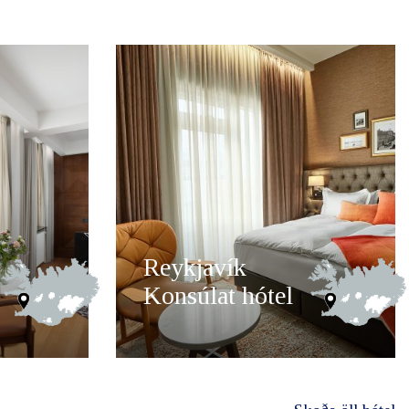
Reykjavík
Konsúlat hótel