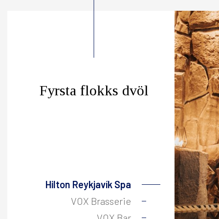
Fyrsta flokks dvöl
Hilton Reykjavík Spa
VOX Brasserie
VO
VOX Bar