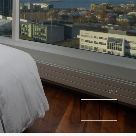
Hérað
Hótel Edda Egilsstaðir
1/47
HÓTEL