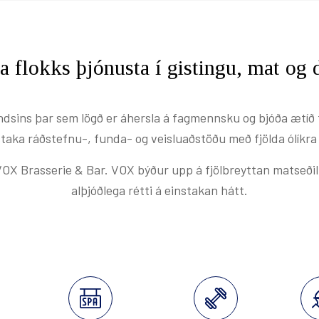
Berjaya Akureyri Hotel
Laus störf
Matur & drykkur
Berjaya Mývatn Hotel
Hótelklassinn
Hótel Edda Akureyri
a flokks þjónusta í gistingu, mat og
Hafa samband
andsins þar sem lögð er áhersla á fagmennsku og bjóða ætíð f
taka ráðstefnu-, funda- og veisluaðstöðu með fjölda ólíkra 
VOX Brasserie & Bar. VOX býður upp á fjölbreyttan matseði
Ferðaþjónustuaðilar
alþjóðlega rétti á einstakan hátt.
Austurland
Berjaya Hérað Hotel
Hótel Edda Egilsstaðir