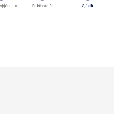
Breyta bókun
isþjónusta
Frí bílastæði
Sjá allt
Facebook
Twitter
Instagram