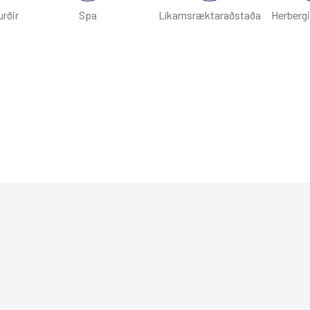
urðir
Spa
Líkamsræktaraðstaða
Herberg