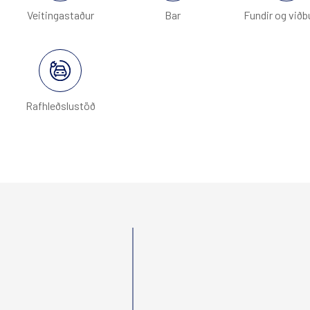
Veitingastaður
Bar
Fundir og viðb
Alþjóðlegar tengingar
Berjaya Hotels & Resorts
Rafhleðslustöð