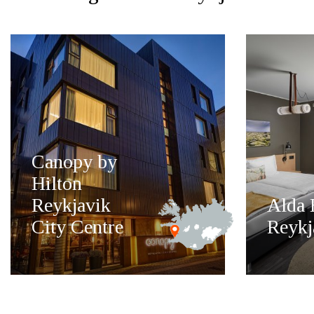
Canopy by
Hilton
Reykjavik
Alda 
City Centre
Reykj