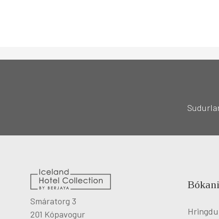
Sudurla
Bókani
Smáratorg 3
Hringdu
201 Kópavogur