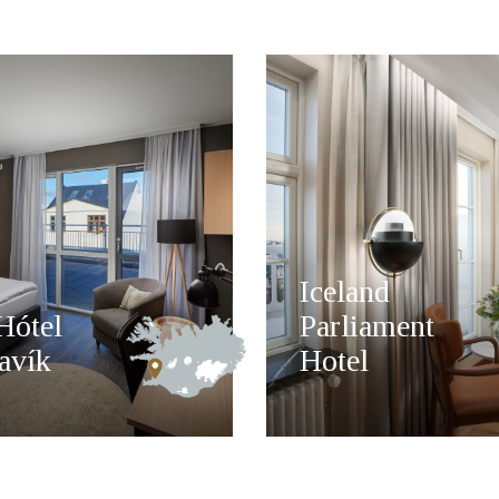
Iceland
Hótel
Parliament
avík
Hotel