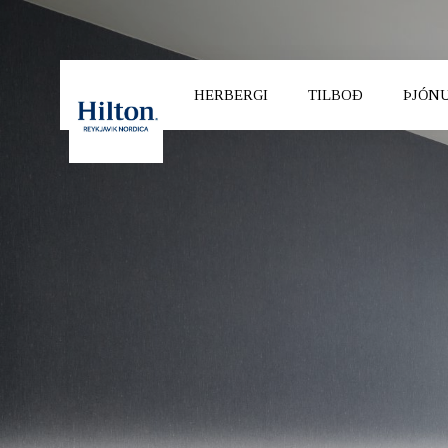
HERBERGI
TILBOÐ
ÞJÓN
VELDU HÓTEL
REYKJAVIK CAPITAL
SO