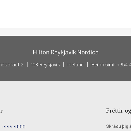
Hilton Reykjavík Nordica
ndsbraut 2
108 Reykjavik
Iceland
Beinn sími: +354
r
Fréttir og
 í
444 4000
Skráðu þig 