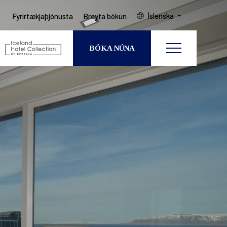
Íslenska
Fyrirtækjaþjónusta
Breyta bókun
BÓKA NÚNA
Breyta bókun
GESTIR
HERBERGI
EAST ICELAND