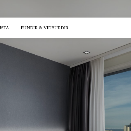
USTA
FUNDIR & VIÐBURÐIR
KOMUDAGUR
BROTTFÖR
UTH ICELAND
NORTH ICELAND