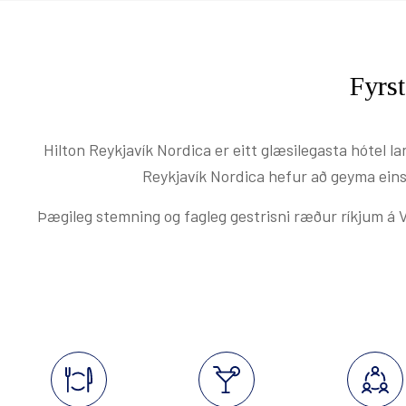
Berjaya Reykjavik Natura Hotel
Nudd og dekur
Berjaya Reykjavík Marina Hotel
Brúðkaupsgjafir
Hilton Reykjavík Nordica
Fyrst
Samfélagsleg ábyrgð
Reykjavík Konsúlat Hotel
Hilton Reykjavík Nordica er eitt glæsilegasta hótel l
Canopy Reykjavík City Centre
Samstarf við UN Women á Íslandi
Reykjavík Nordica hefur að geyma eins
Alda Hótel Reykjavík
Þægileg stemning og fagleg gestrisni ræður ríkjum á 
Persónuverndarstefna
Iceland Parliament Hotel
Suðurland
Berjaya Höfn Hotel