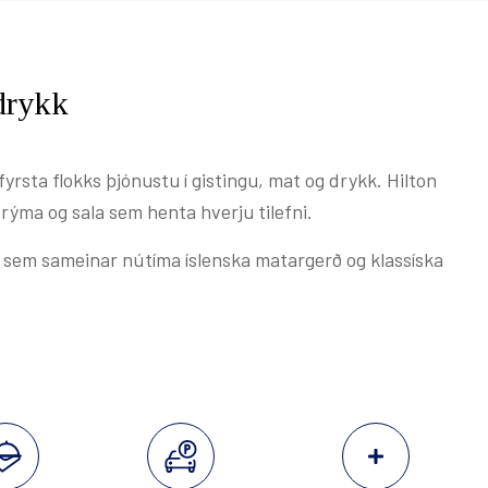
TILBOÐ
VEITINGASTAÐIR
 drykk
HEILSULINDIR
yrsta flokks þjónustu í gistingu, mat og drykk. Hilton
rýma og sala sem henta hverju tilefni.
GJAFABRÉF
l sem sameinar nútíma íslenska matargerð og klassíska
FUNDIR & VIÐBURÐIR
UM OKKUR
LAUS STÖRF