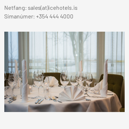
Netfang: sales(at)icehotels.is
Símanúmer: +354 444 4000
FU