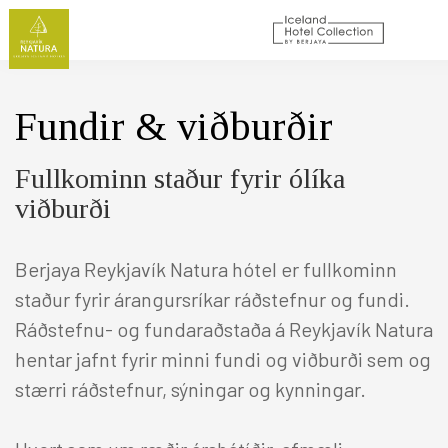
VELDU HÓTEL
KOMUDAGUR
Fundir & viðburðir
BROTTFÖR
GESTIR
HERBERGI
Fullkominn staður fyrir ólíka
viðburði
Berjaya Reykjavík Natura hótel er fullkominn
staður fyrir árangursríkar ráðstefnur og fundi.
Ráðstefnu- og fundaraðstaða á Reykjavík Natura
hentar jafnt fyrir minni fundi og viðburði sem og
stærri ráðstefnur, sýningar og kynningar.