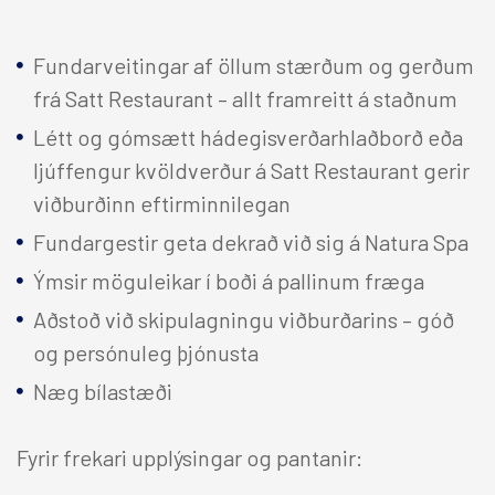
H
R
Fundarveitingar af öllum stærðum og gerðum
Canop
frá Satt Restaurant – allt framreitt á staðnum
Létt og gómsætt hádegisverðarhlaðborð eða
ljúffengur kvöldverður á Satt Restaurant gerir
I
viðburðinn eftirminnilegan
Fundargestir geta dekrað við sig á Natura Spa
Ýmsir möguleikar í boði á pallinum fræga
Aðstoð við skipulagningu viðburðarins – góð
og persónuleg þjónusta
Næg bílastæði
Fyrir frekari upplýsingar og pantanir: