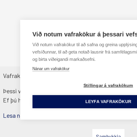
Við notum vafrakökur á þessari vef
Við notum vafrakökur til að safna og greina upplýsin
vefsíðunnar, til að geta notað lausnir frá samfélagsmi
og birta viðeigandi markaðsefni.
Nánar um vafrakökur
Vafrakökustefna
Stillingar á vafrakökum
Þessi vefsíða notar vafrakökur til að tryggja sem be
Ef þú heldur áfram notkun þinni á síðunni samþykki
LEYFA VAFRAKÖKUR
Lesa nánar
Samþykkja