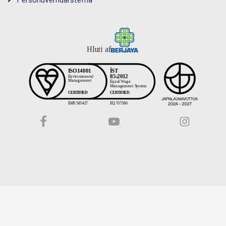
Hluti af
Facebook
YouTube
Instagram
slóð
slóð
slóð