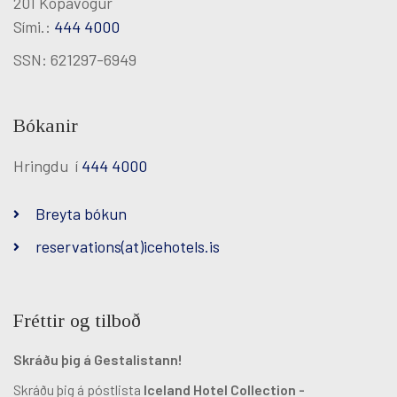
201 Kópavogur
Sími.:
444 4000
SSN: 621297-6949
Bókanir
Hringdu í
444 4000
Breyta bókun
reservations(at)icehotels.is
Fréttir og tilboð
Skráðu þig á Gestalistann!
Skráðu þig á póstlista
Iceland Hotel Collection -