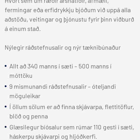
Hvort sem um ræðir árshátíðir, afmæli,
fermingar eða erfidrykkju bjóðum við uppá alla
aðstöðu, veitingar og þjónustu fyrir þinn viðburð
á einum stað.
Nýlegir ráðstefnusalir og nýr tæknibúnaður
Allt að 340 manns í sæti – 500 manns í
móttöku
9 mismunandi ráðstefnusalir – óteljandi
möguleikar
Í öllum sölum er að finna skjávarpa, flettitöflur,
blöð og penna
Glæsilegur bíósalur sem rúmar 110 gesti í sæti,
háskerpu skjávarpi og hljóðkerfi.