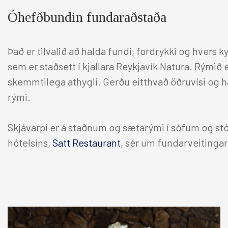
Óhefðbundin fundaraðstaða
Það er tilvalið að halda fundi, fordrykki og hvers 
sem er staðsett í kjallara Reykjavík Natura. Rýmið
skemmtilega athygli. Gerðu eitthvað öðruvísi og h
rými.
Skjávarpi er á staðnum og sætarými í sófum og st
hótelsins,
Satt Restaurant
, sér um fundarveitingar