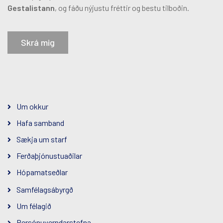
Gestalistann
, og fáðu nýjustu fréttir og bestu tilboðin.
Skrá mig
Um okkur
Hafa samband
Sækja um starf
Ferðaþjónustuaðilar
Hópamatseðlar
Samfélagsábyrgð
Um félagið
Persónuverndarstefna