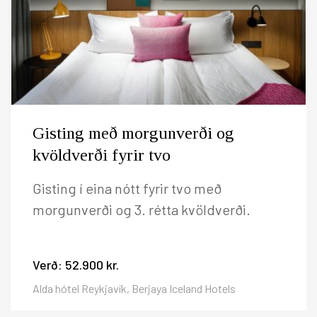
Gisting með morgunverði og
kvöldverði fyrir tvo
Gisting í eina nótt fyrir tvo með
morgunverði og 3. rétta kvöldverði.
Verð:
52.900 kr.
Alda hótel Reykjavík, Berjaya Iceland Hotels