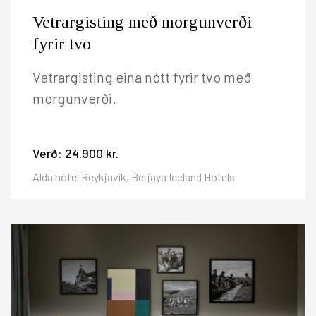
Vetrargisting með morgunverði
fyrir tvo
Vetrargisting eina nótt fyrir tvo með
morgunverði.
Verð:
24.900 kr.
Alda hótel Reykjavík, Berjaya Iceland Hotels