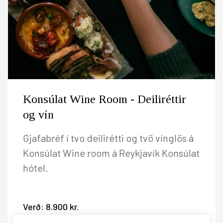
Konsúlat Wine Room - Deiliréttir
og vín
Gjafabréf í tvo deilirétti og tvö vínglös á
Konsúlat Wine room á Reykjavík Konsúlat
hótel.
Verð:
8.900 kr.