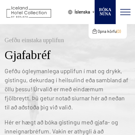
BÓKA
Íslenska
NÚNA
Breyta bókun
VELDU HÓTEL
Opna körfu
0
Karfan þín
gcertC
Gefðu einstaka upplifun
KOMUDAGUR
Gjafabréf
Karfan þín er tóm
BROTTFÖR
GESTIR
Gefðu ógleymanlega upplifun í mat og drykk,
gistingu, dekurdag í heilsulind eða sambland af
HERBERGI
öllu þessu! Úrvalið er með eindæmum
fjölbreytt. Þú getur notað síurnar hér að neðan
til að aðstoða þig við valið.
Hér er hægt að bóka gistingu með gjafa- og
inneignarbréfum. Vakin er athygli á að