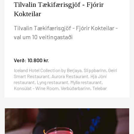
Tilvalin Tækifærisgjöf - Fjórir
Kokteilar
Tilvalin Tækifærisgjöf - Fjórir Kokteilar -
val um 10 veitingastaði
Verð:
10.800 kr.
Iceland Hotel Collection by Berjaya, Slippbarinn, Geiri
Smart Restaurant, Aurora Restaurant, Hjá Jóni
restaurant, Lyng restaurant, Mylla restaurant,
Konsúlat - Wine Room, Verbúðarbarinn, Telebar