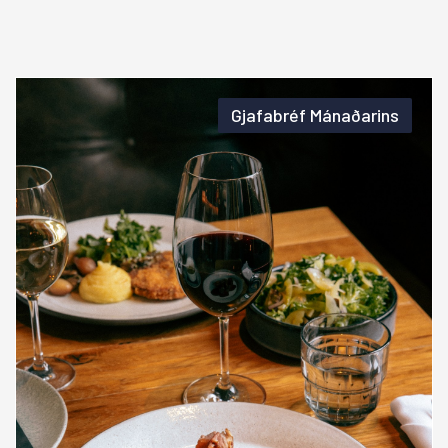
Gjafabréf Mánaðarins