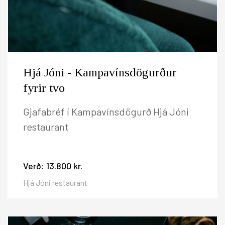
Hjá Jóni - Kampavínsdögurður
fyrir tvo
Gjafabréf í Kampavínsdögurð Hjá Jóni
restaurant
Verð:
13.800 kr.
Hjá Jóni restaurant