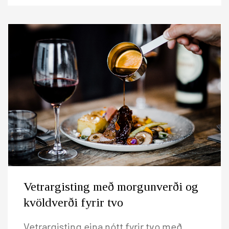
Vetrargisting með morgunverði og
kvöldverði fyrir tvo
Vetrargisting eina nótt fyrir tvo með