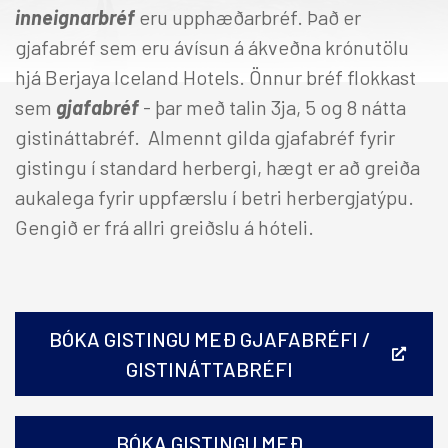
inneignarbréf
eru upphæðarbréf. Það er
gjafabréf sem eru ávísun á ákveðna krónutölu
hjá Berjaya Iceland Hotels. Önnur bréf flokkast
sem
gjafabréf
-
þar með talin 3ja, 5 og 8 nátta
gistináttabréf. Almennt gilda gjafabréf fyrir
gistingu í standard herbergi, hægt er að greiða
aukalega fyrir uppfærslu í betri herbergjatýpu.
Gengið er frá allri greiðslu á hóteli.
BÓKA GISTINGU MEÐ GJAFABRÉFI /
GISTINÁTTABRÉFI
BÓKA GISTINGU MEÐ