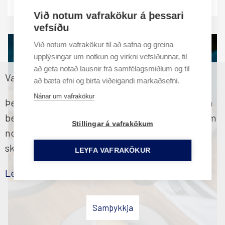
Reykjavík Konsúlat hótel, Konsúlat - Wine Room
Við notum vafrakökur á þessari
vefsíðu
Við notum vafrakökur til að safna og greina
upplýsingar um notkun og virkni vefsíðunnar, til
að geta notað lausnir frá samfélagsmiðlum og til
Vafrakökustefna
að bæta efni og birta viðeigandi markaðsefni.
Nánar um vafrakökur
Þessi vefsíða notar vafrakökur til að tryggja sem
besta upplifun fyrir notendur. Ef þú heldur áfram
Stillingar á vafrakökum
notkun þinni á síðunni samþykkir þú vafraköku
skilmála okkar
LEYFA VAFRAKÖKUR
Lesa nánar
Samþykkja