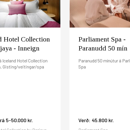
síma 444 4000 eða á reservations(hjá)icehotels.is
l. 16:00, 24 klukkustundum fyrir komudag ef ekki er lengur
ilton Reykjavík Spa, Reykjavík Natura eða Satt þá breytast þ
verði einnar nætur.
r frá útgáfudegi?
og verður rukkaður við komu á hótelið. Gistináttaskatturinn 2
d Hotel Collection
Parliament Spa -
jaya - Inneign
Paranudd 50 mín
á Iceland Hotel Collection
Paranudd 50 mínútur á Par
a. Gisting/veitingar/spa
Spa
frá
5-50.000 kr.
Verð:
45.800 kr.
tel Collection by Berjaya
Parliament Spa