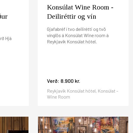
Konsúlat Wine Room -
ður
Deiliréttir og vín
Gjafabréf í tvo deilirétti og tvö
vínglös á Konsúlat Wine room á
rð Hjá
Reykjavík Konsúlat hótel.
Verð:
8.900 kr.
Reykjavík Konsúlat hótel, Konsúlat -
Wine Room