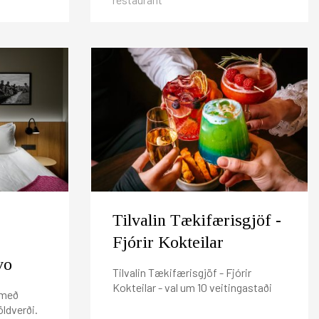
Tilvalin Tækifærisgjöf -
Fjórir Kokteilar
vo
Tilvalin Tækifærisgjöf - Fjórir
Kokteilar - val um 10 veitingastaði
o með
öldverði.