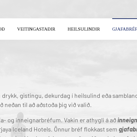
OÐ
VEITINGASTAÐIR
HEILSULINDIR
GJAFABRÉ
Karfan 
FUNDIR
Karfan þí
KOMUDAGUR
BROTTFÖR
UM OK
BREYTA
 drykk, gistingu, dekurdag í heilsulind eða sambla
ð neðan til að aðstoða þig við valið.
a- og inneignarbréfum. Vakin er athygli á að
inneig
UTH ICELAND
NORTH ICELAND
rjaya Iceland Hotels. Önnur bréf flokkast sem
gjafab