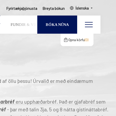
Íslenska
Fyrirtækjaþjónusta
Breyta bókun
BÓKA NÚNA
F
FUNDIR & VIÐBURÐIR
UM OKKUR
þín
gcertCartShoppingBagClos
Breyta bókun
 & VIÐBURÐIR
Opna körfu
0
n er tóm
GESTIR
HERBERGI
KUR
 BÓKUN
nd af öllu þessu! Úrvalið er með eindæmum
narbréf
eru upphæðarbréf. Það er gjafabréf sem
EAST ICELAND
réf
-
þar með talin 3ja, 5 og 8 nátta gistináttabréf.