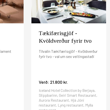
 þörf á bókuninni. Að öðrum kosti munum við taka
au í inneign hjá Iceland Hotel Collection by
025 er 800 kr per nótt.
Tækifærisgjöf -
Kvöldverður fyrir tvo
liament
Tilvalin Tækifærisgjöf - Kvöldverður
fyrir tvo - val um sex veitingastaði
Verð:
21.800 kr.
Iceland Hotel Collection by Berjaya,
Slippbarinn, Geiri Smart Restaurant,
Aurora Restaurant, Hjá Jóni
restaurant, Lyng restaurant, Mylla
restaurant