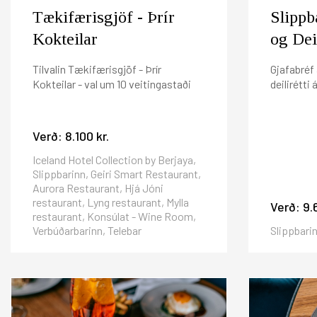
Tækifærisgjöf - Þrír
Slippb
Kokteilar
og Deil
Tilvalin Tækifærisgjöf - Þrír
Gjafabréf 
Kokteilar - val um 10 veitingastaði
deilirétti
Verð:
8.100 kr.
Iceland Hotel Collection by Berjaya,
Slippbarinn, Geiri Smart Restaurant,
Aurora Restaurant, Hjá Jóni
restaurant, Lyng restaurant, Mylla
Verð:
9.
restaurant, Konsúlat - Wine Room,
Verbúðarbarinn, Telebar
Slippbari