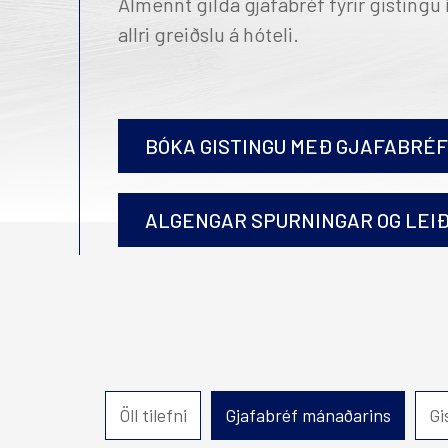
Almennt gilda gjafabréf fyrir gistingu
Alda Hótel Reykjavík
Hö
allri greiðslu á hóteli.
Reykjavík Marina
Reykjavík Natura
Iceland Parliament Hotel
Reykjavík Konsúlat hótel
BÓKA GISTINGU MEÐ GJAFABRÉFI
Canopy by Hilton Reykjavik
City Centre
Hilton Reykjavík Nordica
ALGENGAR SPURNINGAR OG LEI
Hér getur þú keypt gjafabréfin rafrænt og annað h
Hvernig fæ ég gjafabréfið afhent?
Öll tilefni
Gjafabréf mánaðarins
Gi
Gjafabréf eru send sem PDF á tölvupóstfang sem gefi