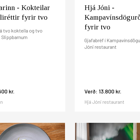
arinn - Kokteilar
Hjá Jóni -
iréttir fyrir tvo
Kampavínsdögur
fyrir tvo
á tvo kokteila og tvo
 á Slippbarnum
Gjafabréf í Kampavínsdögu
Jóni restaurant
600 kr.
Verð:
13.800 kr.
nn
Hjá Jóni restaurant