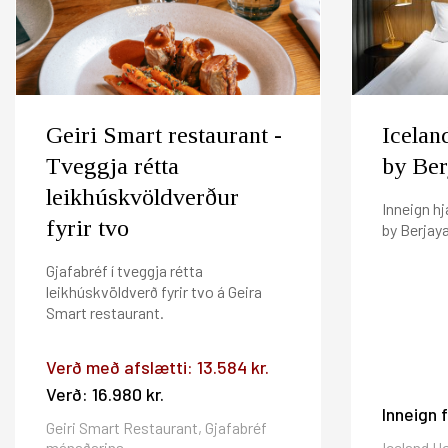
Fyrir frekari upplýsingar vinsamlega hafið samband í 
Afbókunarskilmálar: Vinsamlegast afbókið fyrir k
Ef þú átt gjafabréf á Hilton Reykjavík Nordica, Vox, H
af gjafabréfinu afbókunargjald að því sem nemur 
Berjaya frá og með 1.september og gilda þannig í 4.á
Gistináttaskattur er ekki innifalinn í gjafabréfi 
Geiri Smart restaurant -
Icelan
Tveggja rétta
by Ber
leikhúskvöldverður
Inneign hj
fyrir tvo
by Berjay
Gjafabréf í tveggja rétta
leikhúskvöldverð fyrir tvo á Geira
Smart restaurant.
Verð með afslætti:
13.584 kr.
Verð:
16.980 kr.
Inneign 
Geiri Smart Restaurant, Gjafabréf
mánaðarins
Iceland Ho