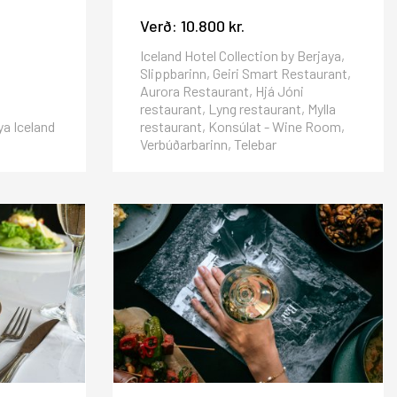
Verð:
10.800 kr.
Iceland Hotel Collection by Berjaya,
Slippbarinn, Geiri Smart Restaurant,
Aurora Restaurant, Hjá Jóni
restaurant, Lyng restaurant, Mylla
ya Iceland
restaurant, Konsúlat - Wine Room,
Verbúðarbarinn, Telebar