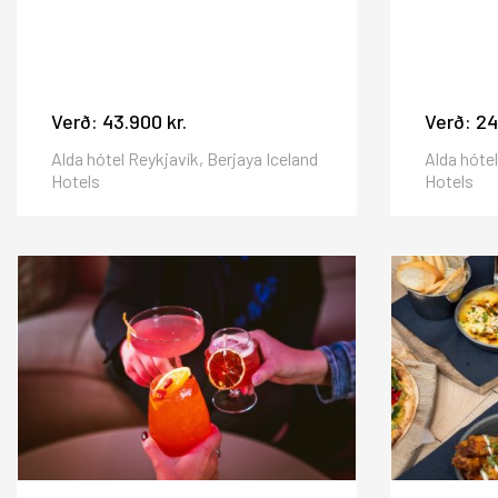
Verð:
43.900 kr.
Verð:
24
Alda hótel Reykjavík, Berjaya Iceland
Alda hótel
Hotels
Hotels