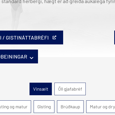
 í standard herbergi, hægt er að greiða aukalega fyri
fn
Akureyri
Mývatn
Hótel Edda Akureyri
 / GISTINÁTTABRÉFI
ÐBEININGAR
vort prentað þau heima eða komið til okkar og fengi
Vinsælt
Öll gjafabréf
sting og matur
Gisting
Brúðkaup
Matur og dr
ð upp í kaupferlinu.