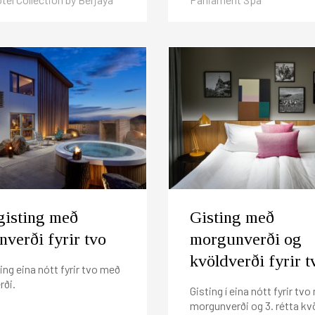
gisting með
Gisting með
verði fyrir tvo
morgunverði og
kvöldverði fyrir t
ing eina nótt fyrir tvo með
ði.
Gisting í eina nótt fyrir tv
morgunverði og 3. rétta kv