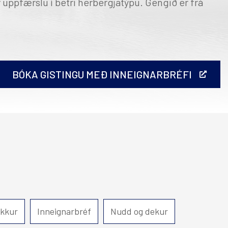
r uppfærslu í betri herbergjatýpu. Gengið er frá
Hérað
Hótel Edda Egilsstaðir
BÓKA GISTINGU MEÐ INNEIGNARBRÉFI
ð útprentun.
ykkur
Inneignarbréf
Nudd og dekur