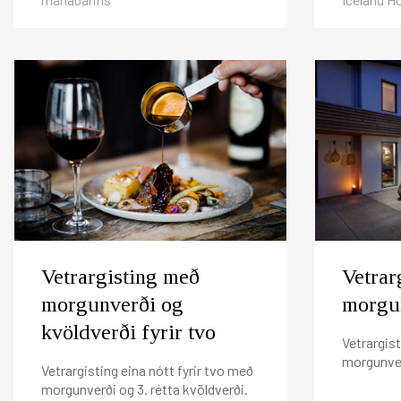
Vetrargisting með
Vetrar
morgunverði og
morgun
kvöldverði fyrir tvo
Vetrargist
morgunver
Vetrargisting eina nótt fyrir tvo með
morgunverði og 3. rétta kvöldverði.