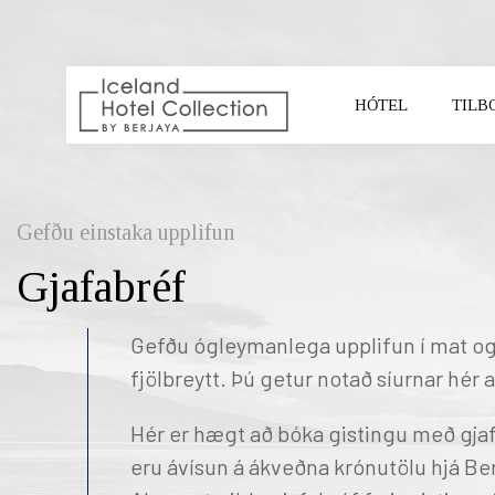
HÓTEL
TILB
VELDU HÓTEL
Gefðu einstaka upplifun
Gjafabréf
Gefðu ógleymanlega upplifun í mat og
fjölbreytt. Þú getur notað síurnar hér a
Hér er hægt að bóka gistingu með gjaf
REYKJAVIK CAPITAL
SO
eru ávísun á ákveðna krónutölu hjá Be