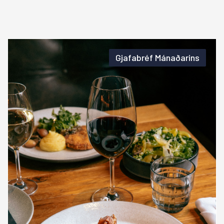
Gjafabréf Mánaðarins