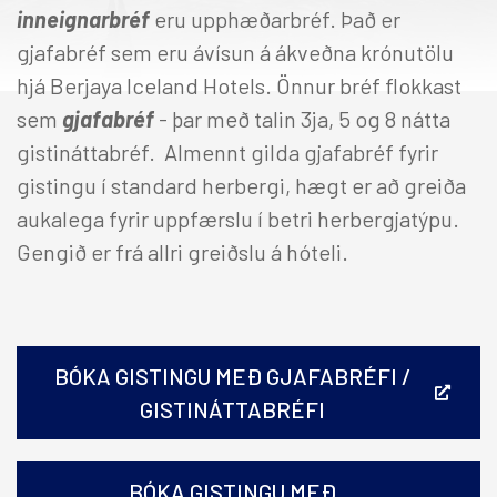
inneignarbréf
eru upphæðarbréf. Það er
gjafabréf sem eru ávísun á ákveðna krónutölu
hjá Berjaya Iceland Hotels. Önnur bréf flokkast
sem
gjafabréf
-
þar með talin 3ja, 5 og 8 nátta
gistináttabréf. Almennt gilda gjafabréf fyrir
gistingu í standard herbergi, hægt er að greiða
aukalega fyrir uppfærslu í betri herbergjatýpu.
Gengið er frá allri greiðslu á hóteli.
BÓKA GISTINGU MEÐ GJAFABRÉFI /
GISTINÁTTABRÉFI
BÓKA GISTINGU MEÐ