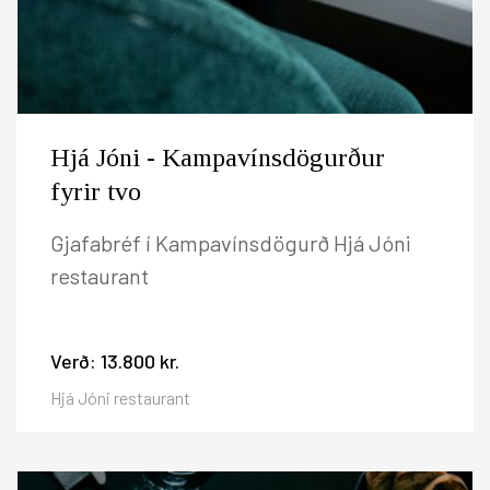
Hjá Jóni - Kampavínsdögurður
fyrir tvo
Gjafabréf í Kampavínsdögurð Hjá Jóni
restaurant
Verð:
13.800 kr.
Hjá Jóni restaurant