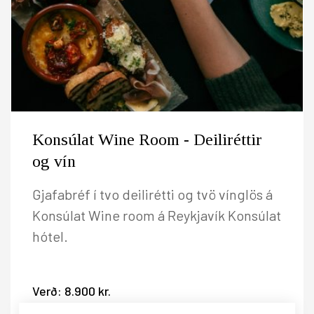
Konsúlat Wine Room - Deiliréttir
og vín
Gjafabréf í tvo deilirétti og tvö vínglös á
Konsúlat Wine room á Reykjavík Konsúlat
hótel.
Verð:
8.900 kr.