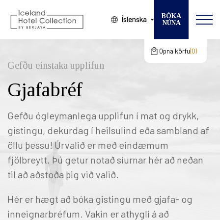
BÓKA
Íslenska
NÚNA
Breyta bókun
VELDU HÓTEL
Opna körfu
0
Karfan þín
gcertC
Gefðu einstaka upplifun
KOMUDAGUR
Gjafabréf
Karfan þín er tóm
BROTTFÖR
GESTIR
Gefðu ógleymanlega upplifun í mat og drykk,
gistingu, dekurdag í heilsulind eða sambland af
HERBERGI
öllu þessu! Úrvalið er með eindæmum
fjölbreytt. Þú getur notað síurnar hér að neðan
til að aðstoða þig við valið.
Hér er hægt að bóka gistingu með gjafa- og
inneignarbréfum. Vakin er athygli á að