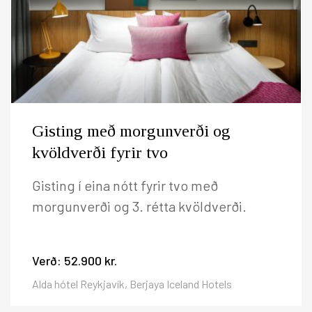
Gisting með morgunverði og
kvöldverði fyrir tvo
Gisting í eina nótt fyrir tvo með
morgunverði og 3. rétta kvöldverði.
Verð:
52.900 kr.
Alda hótel Reykjavík, Berjaya Iceland Hotels