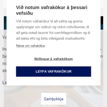
Reykjavík Konsúlat hótel, Konsúlat - Wine Room
Við notum vafrakökur á þessari
vefsíðu
Við notum vafrakökur til að safna og greina
upplýsingar um notkun og virkni vefsíðunnar, til
að geta notað lausnir frá samfélagsmiðlum og til
Vafrakökustefna
að bæta efni og birta viðeigandi markaðsefni.
Nánar um vafrakökur
Þessi vefsíða notar vafrakökur til að tryggja sem
besta upplifun fyrir notendur. Ef þú heldur áfram
Stillingar á vafrakökum
notkun þinni á síðunni samþykkir þú vafraköku
skilmála okkar
LEYFA VAFRAKÖKUR
Lesa nánar
Samþykkja