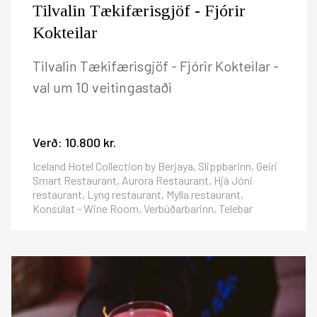
Tilvalin Tækifærisgjöf - Fjórir
Kokteilar
Tilvalin Tækifærisgjöf - Fjórir Kokteilar -
val um 10 veitingastaði
Verð:
10.800 kr.
Iceland Hotel Collection by Berjaya, Slippbarinn, Geiri
Smart Restaurant, Aurora Restaurant, Hjá Jóni
restaurant, Lyng restaurant, Mylla restaurant,
Konsúlat - Wine Room, Verbúðarbarinn, Telebar