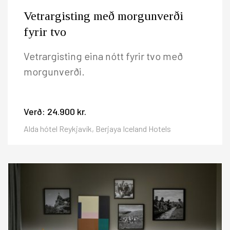
Vetrargisting með morgunverði
fyrir tvo
Vetrargisting eina nótt fyrir tvo með
morgunverði.
Verð:
24.900 kr.
Alda hótel Reykjavík, Berjaya Iceland Hotels