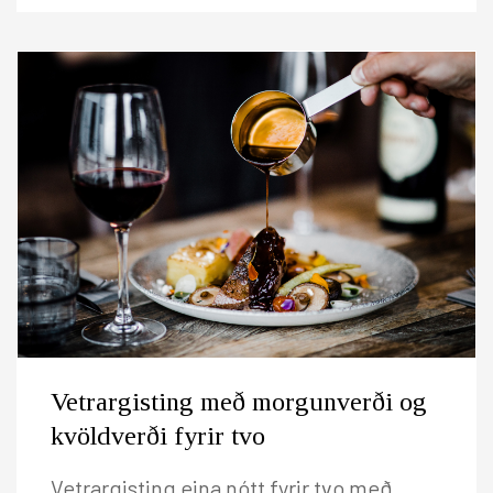
Vetrargisting með morgunverði og
kvöldverði fyrir tvo
Vetrargisting eina nótt fyrir tvo með