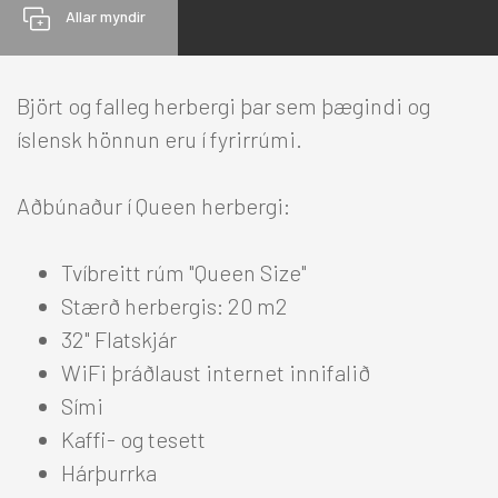
Allar myndir
Björt og falleg herbergi þar sem þægindi og
HÓTEL
íslensk hönnun eru í fyrirrúmi.
Aðbúnaður í Queen herbergi:
Reykjavík
+
Tvíbreitt rúm "Queen Size"
Norðurland
-
Stærð herbergis: 20 m2
32" Flatskjár
Berjaya Akureyri Hotel
-
WiFi þráðlaust internet innifalið
Herbergi
Sími
Tilboð
Kaffi- og tesett
Þjónusta
Hárþurrka
Fundir & viðburðir