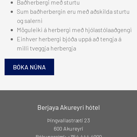
Baðherbergi með sturtu
Hótelið
Sum baðherbergin eru með aðskilda sturtu
Berjaya Mývatn Hotel
+
og salerni
Hótel Edda Akureyri
+
Möguleiki á herbergi með hjólastólaaðgengi
Einhver herbergi bjóða uppá að tengja á
Suðurland
+
milli tveggja herbergja
Austurland
+
BÓKA NÚNA
Alþjóðlegar tengingar
+
TILBOÐ
Berjaya Akureyri hótel
VEITINGASTAÐIR
Þingvallastræti 23
600 Akureyri
Bókunarsími:
+354 444 4000