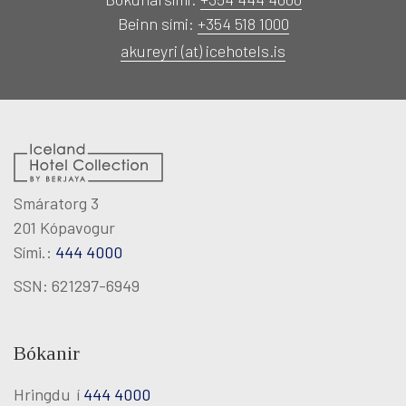
HEILSULINDIR
Beinn sími:
+354 518 1000
akureyri (at) icehotels.is
GJAFABRÉF
FUNDIR & VIÐBURÐIR
UM OKKUR
Smáratorg 3
LAUS STÖRF
201 Kópavogur
Sími.:
444 4000
Breyta bókun
SSN: 621297-6949
Bókanir
Facebook
Twitter
Instagram
Hringdu í
444 4000