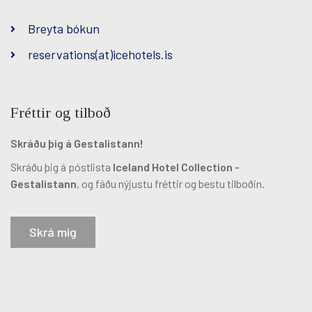
Breyta bókun
reservations(at)icehotels.is
Fréttir og tilboð
Skráðu þig á Gestalistann!
Skráðu þig á póstlista
Iceland Hotel Collection -
Gestalistann
, og fáðu nýjustu fréttir og bestu tilboðin.
Skrá mig