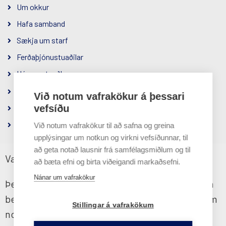
Um okkur
Hafa samband
Sækja um starf
Ferðaþjónustuaðilar
Hópamatseðlar
Samfélagsábyrgð
Við notum vafrakökur á þessari
Um félagið
vefsíðu
Persónuverndarstefna
Við notum vafrakökur til að safna og greina
upplýsingar um notkun og virkni vefsíðunnar, til
að geta notað lausnir frá samfélagsmiðlum og til
Vafrakökustefna
að bæta efni og birta viðeigandi markaðsefni.
Hluti af
Nánar um vafrakökur
Þessi vefsíða notar vafrakökur til að tryggja sem
besta upplifun fyrir notendur. Ef þú heldur áfram
Stillingar á vafrakökum
notkun þinni á síðunni samþykkir þú vafraköku